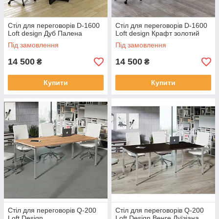
Стіл для переговорів D-1600
Стіл для переговорів D-1600
Loft design Дуб Палена
Loft design Крафт золотий
Під замовлення
Під замовлення
14 500
14 500
₴
₴
Купити
Купити
Стіл для переговорів Q-200
Стіл для переговорів Q-200
Loft Design
Loft Design Венге Луїзіана