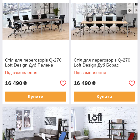
столешницы для документов, удобные места для
хранения - все это делает ваши переговоры более
продуктивными и организованными. Кроме того,
использование высококачественных материалов и
прочной конструкции гарантирует долговечность и
удобство в использовании.
Стіл для переговорів Q-270
Стіл для переговорів Q-270
Loft Design Дуб Палена
Loft Design Дуб Борас
Під замовлення
Під замовлення
16 490
16 490
₴
₴
Купити
Купити