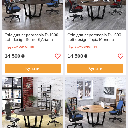
Стіл для переговорів D-1600
Стіл для переговорів D-1600
Loft design Венге Луїзіана
Loft design Горіх Модена
Під замовлення
Під замовлення
14 500
14 500
₴
₴
Купити
Купити