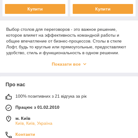
Купити
Купити
Выбор столов для переговоров - это важное решение,
которое влияет на эффективность командной работы и
общее впечатление от бизнес-процессов. Столы в стиле
Лофт, будь то круглые или прямоугольные, предоставляют
удобство, стиль и функциональность в одном решении.
Создайте идеальное пространство для переговоров в вашем
Показати все
офисе, инвестируя в качественные и стильные столы,
которые станут основой для успешных деловых встреч и
обсуждений.
Про нас
100% позитивних з 21 відгука за рік
Працює з 01.02.2010
м. Київ
Київ, Київ, Україна
Контакти