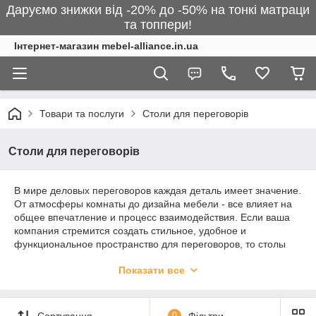
Даруємо знижки від -20% до -50% на тонкі матраци
та топпери!
Інтернет-магазин mebel-alliance.in.ua
Товари та послуги
Столи для переговорів
Столи для переговорів
В мире деловых переговоров каждая деталь имеет значение.
От атмосферы комнаты до дизайна мебели - все влияет на
общее впечатление и процесс взаимодействия. Если ваша
компания стремится создать стильное, удобное и
функциональное пространство для переговоров, то столы
играют ключевую роль. В этой статье мы рассмотрим
Показати все
преимущества столов для переговоров в стиле Лофт,
обсудим их разнообразие форм - от круглых до
прямоугольных, и расскажем, почему они станут идеальным
выбором для вашего бизнеса.
Сортування
0
Фільтри