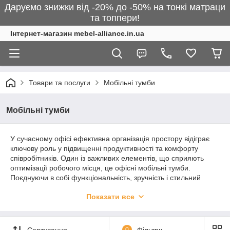
Даруємо знижки від -20% до -50% на тонкі матраци
та топпери!
Інтернет-магазин mebel-alliance.in.ua
Товари та послуги
Мобільні тумби
Мобільні тумби
У сучасному офісі ефективна організація простору відіграє
ключову роль у підвищенні продуктивності та комфорту
співробітників. Один із важливих елементів, що сприяють
оптимізації робочого місця, це офісні мобільні тумби.
Поєднуючи в собі функціональність, зручність і стильний
дизайн, ці багатофункціональні меблеві аксесуари стають
Показати все
незамінним атрибутом сучасного офісу.
Функціональність:
Офісні мобільні тумби являють собою універсальні
Сортування
0
Фільтри