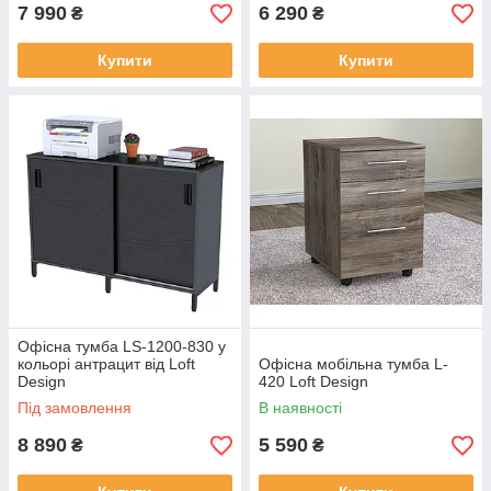
7 990
6 290
₴
₴
Купити
Купити
Офісна тумба LS-1200-830 у
кольорі антрацит від Loft
Офісна мобільна тумба L-
Design
420 Loft Design
Під замовлення
В наявності
8 890
5 590
₴
₴