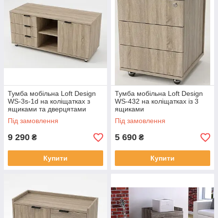
варіант для свого офісу. Офісні мобільні тумби - це не просто
меблеві аксесуари, а важливий інструмент для створення
комфортного та ефективного робочого середовища. Їх
функціональність, зручність використання і стильний дизайн
роблять їх незамінним елементом сучасного офісу,
допомагаючи співробітникам бути більш продуктивними і
організованими. Придбайте офісні мобільні тумби сьогодні і
переконайтеся в їхніх перевагах для вашого бізнесу!
Тумба мобільна Loft Design
Тумба мобільна Loft Design
WS-3s-1d на коліщатках з
WS-432 на коліщатках із 3
ящиками та дверцятами
ящиками
Під замовлення
Під замовлення
9 290
5 690
₴
₴
Купити
Купити