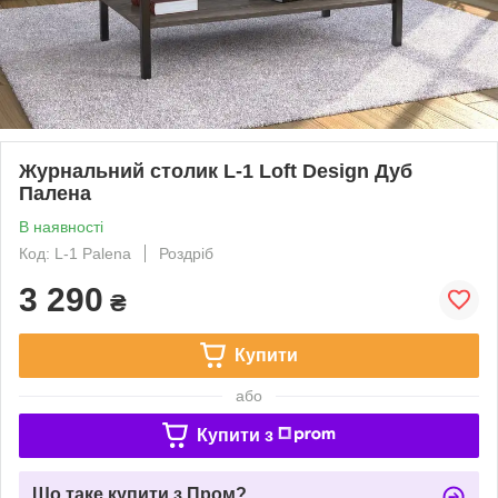
Журнальний столик L-1 Loft Design Дуб
Палена
В наявності
Код: L-1 Palena
Роздріб
3 290
₴
Купити
або
Купити з
Що таке купити з Пром?