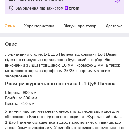
Замовлення під захистом
Опис
Характеристики
Відгуки про товар
Доставка
Опис
Журнальний столик L-1 Дуб Палена від компанії Loft Design
відмінно вписується практично в будь-який інтер'єр. Він
виконаний з ЛДСП товщиною 16 мм і кромкою 2 мм, а також
металевого каркаса профілем 25*25 з чорним матовим
забарвленням.
Розміри журнального столика L-1 Дуб Палена:
Ширина: 900 мм
Глибина: 500 мм
Висота: 410 мм
У нижній частині металевих ніжок є пластикові заглушки для
збереження Вашого підлогового покриття. Журнальний стіл L-
1 Дуб Палена складається з двох паралельних стільниць, що
додає йому функціоналу. У виробництві використовуються ті ж