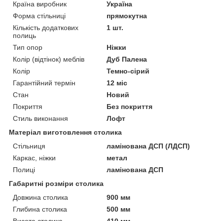
Країна виробник
Україна
Форма стільниці
прямокутна
Кількість додаткових
1 шт.
полиць
Тип опор
Ніжки
Колір (відтінок) меблів
Дуб Палена
Колір
Темно-сірий
Гарантійний термін
12 міс
Стан
Новий
Покриття
Без покриття
Стиль виконання
Лофт
Матеріал виготовлення столика
Стільниця
ламінована ДСП (ЛДСП)
Каркас, ніжки
метал
Полиці
ламінована ДСП
Габаритні розміри столика
Довжина столика
900 мм
Глибина столика
500 мм
Висота столика
410 мм