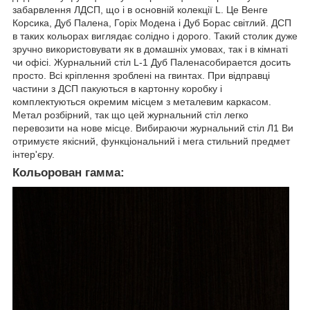
забарвлення ЛДСП, що і в основній колекції L. Це Венге
Корсика, Дуб Палена, Горіх Модена і Дуб Борас світлий. ДСП
в таких кольорах виглядає солідно і дорого. Такий столик дуже
зручно використовувати як в домашніх умовах, так і в кімнаті
чи офісі. Журнальний стіл L-1 Дуб Паленасобирается досить
просто. Всі кріплення зроблені на гвинтах. При відправці
частини з ДСП пакуються в картонну коробку і
комплектуються окремим місцем з металевим каркасом.
Метал розбірний, так що цей журнальний стіл легко
перевозити на нове місце. Вибираючи журнальний стіл Л1 Ви
отримуєте якісний, функціональний і мега стильний предмет
інтер'єру.
Кольорован гамма: