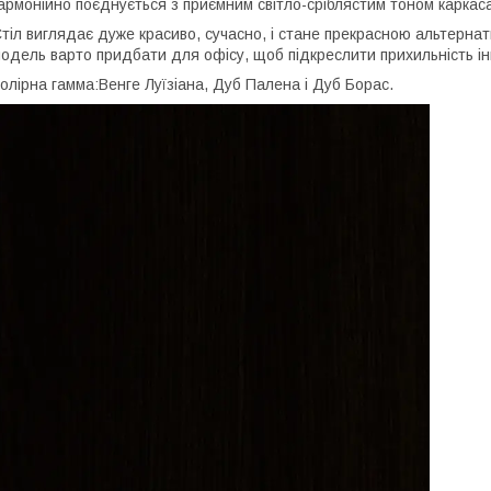
армонійно поєднується з приємним світло-сріблястим тоном каркаса
тіл виглядає дуже красиво, сучасно, і стане прекрасною альтернат
одель варто придбати для офісу, щоб підкреслити прихильність ін
олірна гамма:Венге Луїзіана, Дуб Палена і Дуб Борас.