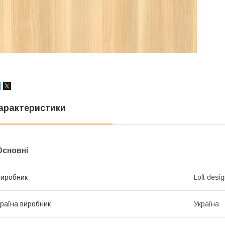
арактеристики
Основні
иробник
Loft desi
раїна виробник
Україна