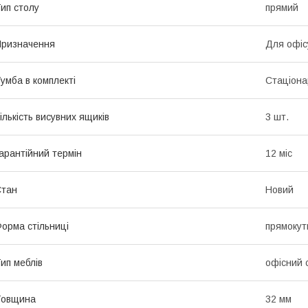
ип столу
прямий
ризначення
Для офіс
умба в комплекті
Стаціона
ількість висувних ящиків
3 шт.
арантійний термін
12 міс
Стан
Новий
орма стільниці
прямокут
ип меблів
офісний 
Товщина
32 мм