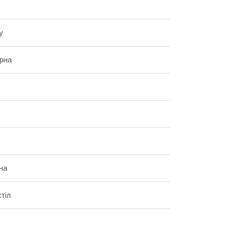
у
рна
на
стіл