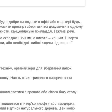
 буде добре виглядати в офісі або квартирі будь-
омити простір і зберігати всі документи в одному
блокноти, канцелярське приладдя, важливі речі.
 складає 1350 мм, а висота – 750 мм. Її варто
ни, або необхідні глибокі ящики підвищеної
техніку, органайзери для зберігання папок,
зносу. Навіть після тривалого використання
тановлюватися з правого або лівого боку столу
о впишеться в інтер'єр «лофт» або «модерн»,
лий відтінок натурального дерева. Цей колір