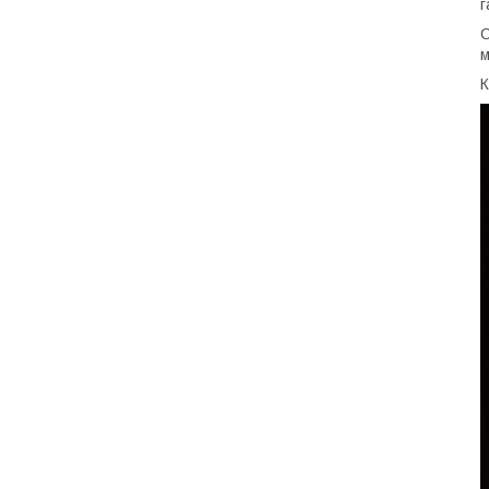
г
С
м
К