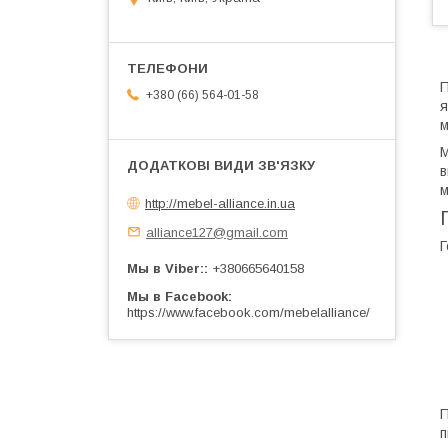
П
+380 (66) 564-01-58
я
м
М
в
м
http://mebel-alliance.in.ua
alliance127@gmail.com
Г
Мы в Viber:
+380665640158
Мы в Facebook
https://www.facebook.com/mebelalliance/
П
п