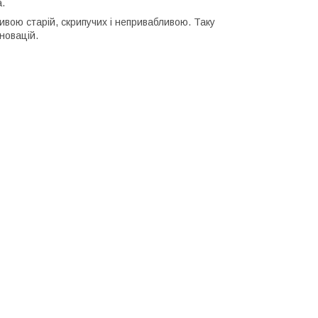
.
ивою старій, скрипучих і непривабливою. Таку
новацій.