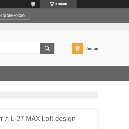
Кошик
и зі знижкою
Кошик
іл L-27 MAX Loft design
а