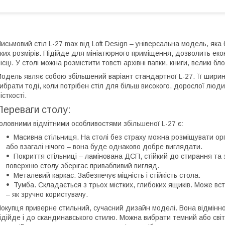
исьмовий стіл L-27 max від Loft Design – універсальна модель, яка
ких розмірів. Підійде для мініатюрного приміщення, дозволить екон
ісці. У столі можна розмістити товсті архівні папки, книги, великі 
одель являє собою збільшений варіант стандартної L-27. Її ширина
ибрати тоді, коли потрібен стіл для більш високого, дорослої люди
істкості.
Переваги столу:
оловними відмітними особливостями збільшеної L-27 є:
Масивна стільниця. На столі без страху можна розміщувати орг
або взагалі нічого – вона буде однаково добре виглядати.
Покриття стільниці – ламінована ДСП, стійкий до стирання та 
поверхню столу зберігає привабливий вигляд.
Металевий каркас. Забезпечує міцність і стійкість стола.
Тумба. Складається з трьох містких, глибоких ящиків. Може вс
– як зручно користувачу.
окупця приверне стильний, сучасний дизайн моделі. Вона відмінн
ідійде і до скандинавського стилю. Можна вибрати темний або світ