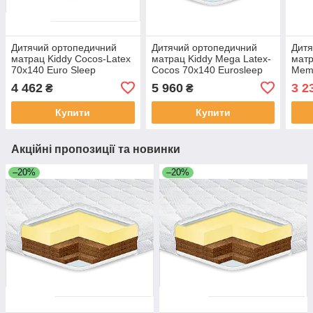
Дитячий ортопедичний
Дитячий ортопедичний
Дитя
матрац Kiddy Cocos-Latex
матрац Kiddy Mega Latex-
матр
70х140 Euro Sleep
Cocos 70х140 Eurosleep
Memo
Slee
4 462
5 960
3 2
₴
₴
Купити
Купити
Акційні пропозиції та новинки
–20%
–20%