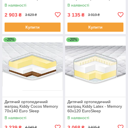
В наявності
В наявності
2 903
3 135
₴
₴
3 629 ₴
3 919 ₴
Купити
Купити
–20%
–20%
Дитячий ортопедичний
Дитячий ортопедичний
матрац Kiddy Cocos Memory
матрац Kiddy Latex - Memory
70х140 Euro Sleep
60х120 EuroSleep
В наявності
В наявності
3 239
3 068
₴
₴
4 049 ₴
3 835 ₴