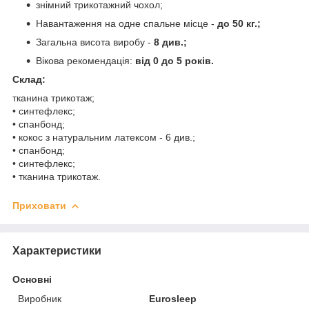
знімний трикотажний чохол;
Навантаження на одне спальне місце -
до 50 кг.;
Загальна висота виробу -
8 див.;
Вікова рекомендація:
від 0 до 5 років.
Склад:
тканина трикотаж;
• синтефлекс;
• спанбонд;
• кокос з натуральним латексом - 6 див.;
• спанбонд;
• синтефлекс;
• тканина трикотаж.
Приховати
Характеристики
Основні
Виробник
Eurosleep