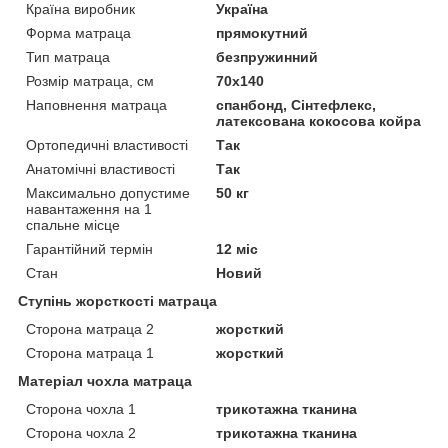
Країна виробник
Україна
Форма матраца
прямокутний
Тип матраца
безпружинний
Розмір матраца, см
70х140
Наповнення матраца
спанбонд, Сінтефлекс,
латексована кокосова койра
Ортопедичні властивості
Так
Анатомічні властивості
Так
Максимально допустиме
50 кг
навантаження на 1
спальне місце
Гарантійний термін
12 міс
Стан
Новий
Ступінь жорсткості матраца
Сторона матраца 2
жорсткий
Сторона матраца 1
жорсткий
Матеріал чохла матраца
Сторона чохла 1
трикотажна тканина
Сторона чохла 2
трикотажна тканина