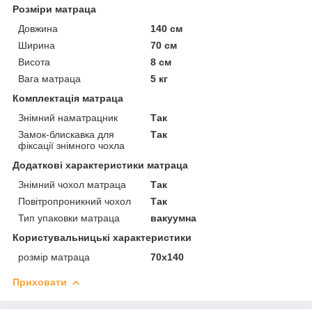
Розміри матраца
Довжина
140 см
Ширина
70 см
Висота
8 см
Вага матраца
5 кг
Комплектація матраца
Знімний наматрацник
Так
Замок-блискавка для
Так
фіксації знімного чохла
Додаткові характеристики матраца
Знімний чохол матраца
Так
Повітропроникний чохол
Так
Тип упаковки матраца
вакуумна
Користувальницькі характеристики
розмір матраца
70х140
Приховати