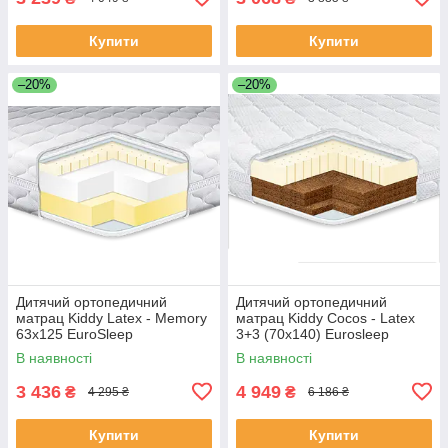
Купити
Купити
–20%
–20%
Дитячий ортопедичний
Дитячий ортопедичний
матрац Kiddy Latex - Memory
матрац Kiddy Cocos - Latex
63х125 EuroSleep
3+3 (70х140) Eurosleep
В наявності
В наявності
3 436
4 949
₴
₴
4 295 ₴
6 186 ₴
Купити
Купити