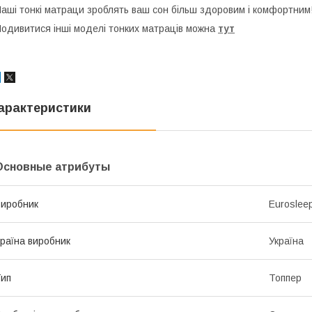
аші тонкі матраци зроблять ваш сон більш здоровим і комфортним
одивитися інші моделі тонких матраців можна
тут
арактеристики
Основные атрибуты
иробник
Euroslee
раїна виробник
Україна
ип
Топпер