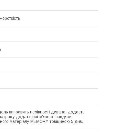
жорсткість
в
ель виправить нерівності дивана; додасть
атрацу додаткової м'якості завдяки
йного матеріалу MEMORY товщиною 5 див.