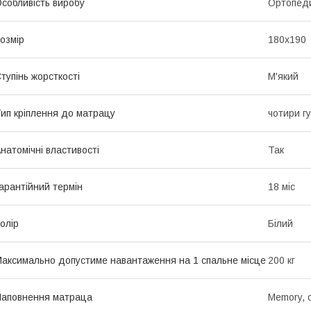
собливість виробу
Ортопед
озмір
180x190
тупінь жорсткості
М'який
ип кріплення до матрацу
чотири гу
натомічні властивості
Так
арантійний термін
18 міс
олір
Білий
аксимально допустиме навантаження на 1 спальне місце
200 кг
аповнення матраца
Memory, 