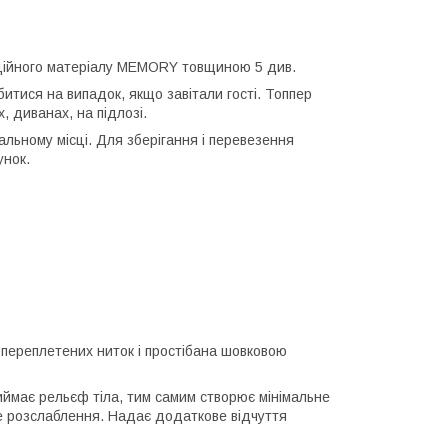
аційного матеріалу MEMORY товщиною 5 див.
итися на випадок, якщо завітали гості. Топпер
, диванах, на підлозі.
альному місці. Для зберігання і перевезення
унок.
 переплетених ниток і простібана шовковою
риймає рельєф тіла, тим самим створює мінімальне
не розслаблення. Надає додаткове відчуття