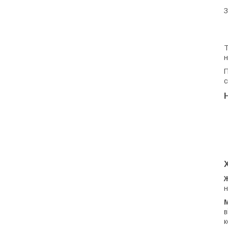
З
Т
н
П
с
н
в
к