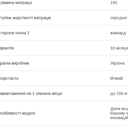
овжина матраца
190
тупінь жорсткості матраців
середня 
торона чохла 2
жаккард
арантія
18 місяці
раїна-виробник
Україна
орсткість
М'який
авантаження на 1 спальне місце
до 200 кг
Дана мод
собливості моделі
Вашому м
інноваці