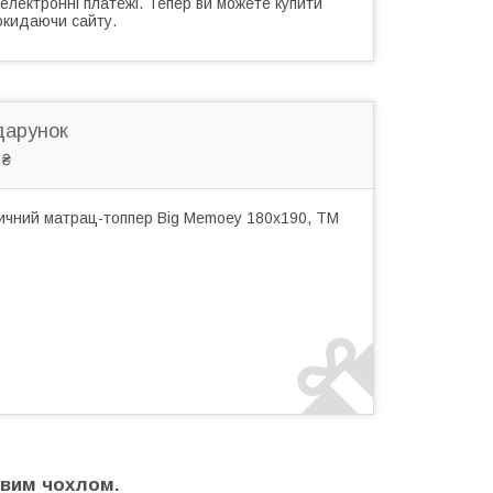
 електронні платежі. Тепер ви можете купити
окидаючи сайту.
дарунок
 ₴
ичний матрац-топпер Big Memoey 180x190, TM
овим чохлом.