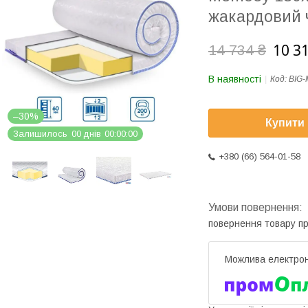
жакардовий 
10 3
14 734 ₴
В наявності
Код:
BIG
–30%
Купити
Залишилось
0
0
днів
0
0
0
0
0
0
+380 (66) 564-01-58
повернення товару п