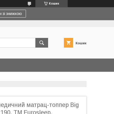
Кошик
и зі знижкою
Кошик
педичний матрац-топпер Big
90, TM Eurosleep,