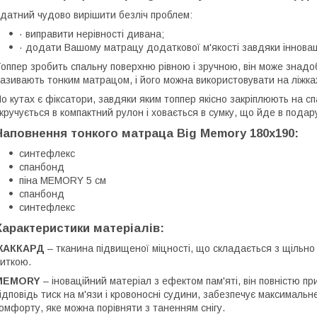
датний чудово вирішити безліч проблем:
· виправити нерівності дивана;
· додати Вашому матрацу додаткової м'якості завдяки іннов
оппер зробить спальну поверхню рівною і зручною, він може знадоб
азивають тонким матрацом, і його можна використовувати на ліжках
о кутах є фіксатори, завдяки яким топпер якісно закріплюють на сп
кручується в компактний рулон і ховається в сумку, що йде в подар
Наповнення тонкого матраца Big Memory 180x190:
синтефлекс
спанбонд
піна MEMORY 5 см
спанбонд
синтефлекс
Характеристики матеріалів:
ЖАККАРД
– тканина підвищеної міцності, що складається з щільно
иткою.
MEMORY
– іноваційний матеріал з ефектом пам'яті, він повністю п
ідповідь тиск на м'язи і кровоносні судини, забезпечує максималь
омфорту, яке можна порівняти з таненням снігу.