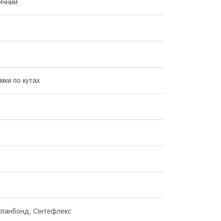
ичний
мки по кутах
спанбонд, Сінтефлекс