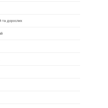
й та дорослих
ий