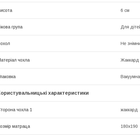
исота
6 см
ікова група
Для діте
охол
Не знімн
атеріал чохла
Жаккард
паковка
Вакуумна
Користувальницькі характеристики
торона чохла 1
жаккард
озмір матраца
180х190