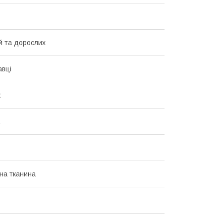
й та дорослих
авці
ж
на тканина