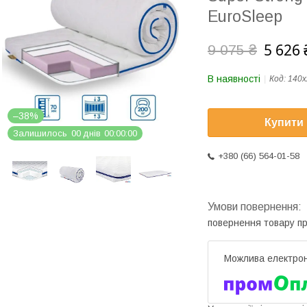
EuroSleep
5 626 
9 075 ₴
В наявності
Код:
140х
–38%
Купити
Залишилось
0
0
днів
0
0
0
0
0
0
+380 (66) 564-01-58
повернення товару п