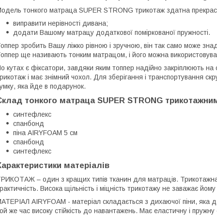
одель тонкого матраца SUPER STRONG трикотаж здатна прекрасн
виправити нерівності дивана;
додати Вашому матрацу додаткової поміркованої пружності.
оппер зробить Вашу ліжко рівною і зручною, він так само може зна
оппер ще називають тонким матрацом, і його можна використовувати
о кутах є фіксатори, завдяки яким топпер надійно закріплюють на 
рикотаж і має знімний чохол. Для зберігання і транспортування скр
умку, яка йде в подарунок.
Склад тонкого матраца SUPER STRONG трикотажним
синтефлекс
спанбонд
піна AIRYFOAM 5 см
спанбонд
синтефлекс
Характеристики матеріалів
РИКОТАЖ – один з кращих типів тканин для матраців. Трикотажна т
рактичність. Висока щільність і міцність трикотажу не заважає йом
АТЕРІАЛ AIRYFOAM - матеріал складається з дихаючої піни, яка да
ой же час високу стійкість до навантажень. Має еластичну і пружну 