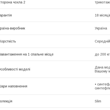
торона чохла 2
трикотаж
арантія
18 місяці
раїна-виробник
Україна
орсткість
Середні
авантаження на 1 спальне місце
до 200 кг
Дана мод
собливості моделі
Вашому м
• синтеф
ари наповнення
синтефле
олекція
Slim