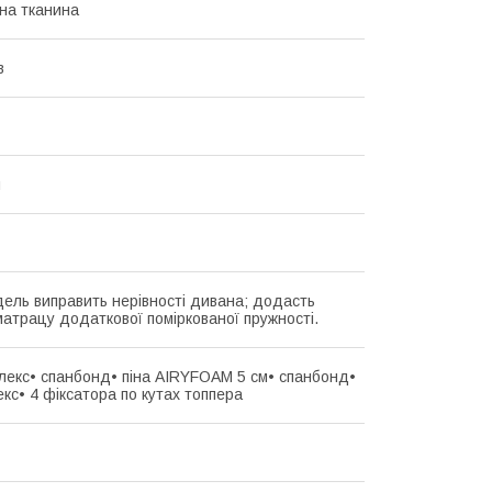
на тканина
в
й
ель виправить нерівності дивана; додасть
атрацу додаткової поміркованої пружності.
лекс• спанбонд• піна AIRYFOAM 5 см• спанбонд•
кс• 4 фіксатора по кутах топпера