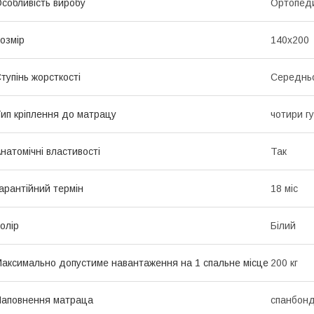
собливість виробу
Ортопед
озмір
140x200
тупінь жорсткості
Середньо
ип кріплення до матрацу
чотири гу
натомічні властивості
Так
арантійний термін
18 міс
олір
Білий
аксимально допустиме навантаження на 1 спальне місце
200 кг
аповнення матраца
спанбонд