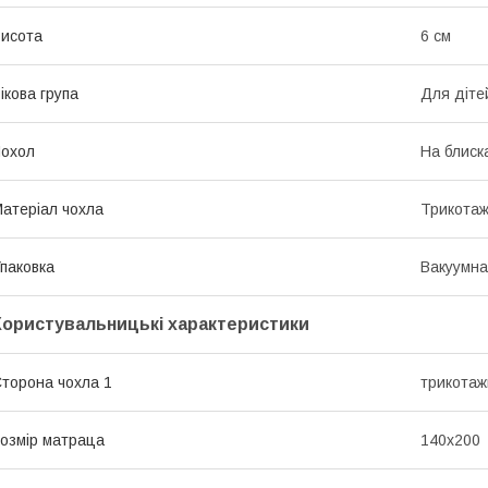
исота
6 см
ікова група
Для діте
охол
На блиск
атеріал чохла
Трикота
паковка
Вакуумна
Користувальницькі характеристики
торона чохла 1
трикотаж
озмір матраца
140х200