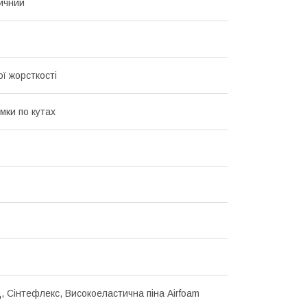
ичний
ї жорсткості
мки по кутах
, Сінтефлекс, Високоеластична піна Airfoam