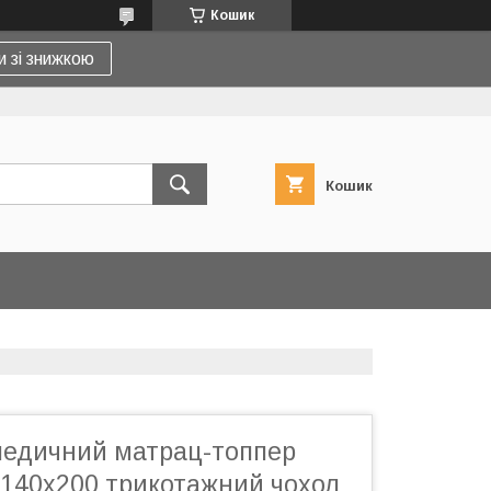
Кошик
и зі знижкою
Кошик
педичний матрац-топпер
 140x200 трикотажний чохол