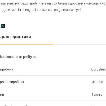
аші тонкі матраци зроблять ваш сон більш здоровим і комфортним
одивитися інші моделі тонких матраців можна
тут
l
арактеристики
Основные атрибуты
иробник
Euroslee
раїна виробник
Україна
ип
Топпер