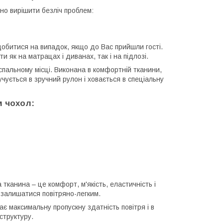
о вирішити безліч проблем:
добитися на випадок, якщо до Вас прийшли гості.
 як на матрацах і диванах, так і на підлозі.
спальному місці. Виконана в комфортній тканини,
учується в зручний рулон і ховається в спеціальну
 чохол:
канина – це комфорт, м'якість, еластичність і
у залишатися повітряно-легким.
є максимальну пропускну здатність повітря і в
структуру.