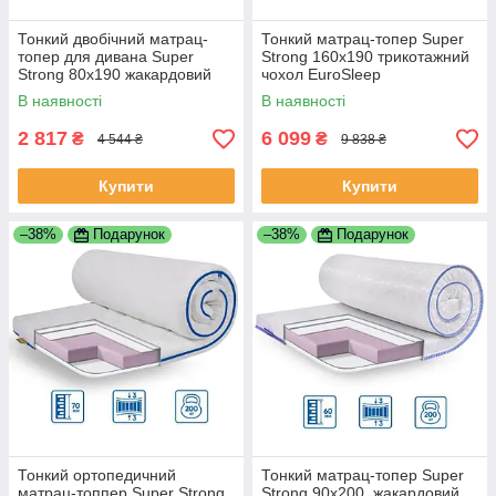
Тонкий двобічний матрац-
Тонкий матрац-топер Super
топер для дивана Super
Strong 160x190 трикотажний
Strong 80x190 жакардовий
чохол EuroSleep
чохол ТМ EuroSleep
В наявності
В наявності
2 817
6 099
₴
₴
4 544 ₴
9 838 ₴
Купити
Купити
–38%
Подарунок
–38%
Подарунок
Тонкий ортопедичний
Тонкий матрац-топер Super
матрац-топпер Super Strong
Strong 90x200, жакардовий