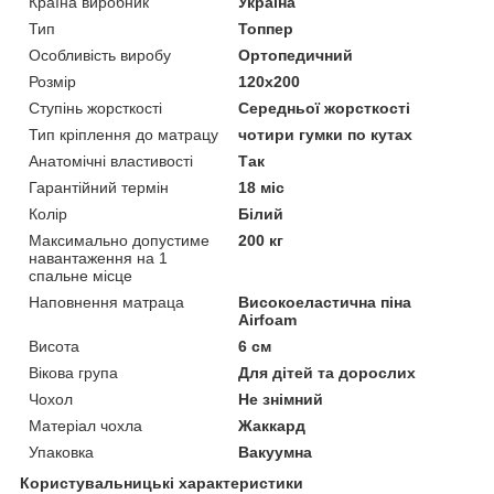
Країна виробник
Україна
Тип
Топпер
Особливість виробу
Ортопедичний
Розмір
120x200
Ступінь жорсткості
Середньої жорсткості
Тип кріплення до матрацу
чотири гумки по кутах
Анатомічні властивості
Так
Гарантійний термін
18 міс
Колір
Білий
Максимально допустиме
200 кг
навантаження на 1
спальне місце
Наповнення матраца
Високоеластична піна
Airfoam
Висота
6 см
Вікова група
Для дітей та дорослих
Чохол
Не знімний
Матеріал чохла
Жаккард
Упаковка
Вакуумна
Користувальницькі характеристики