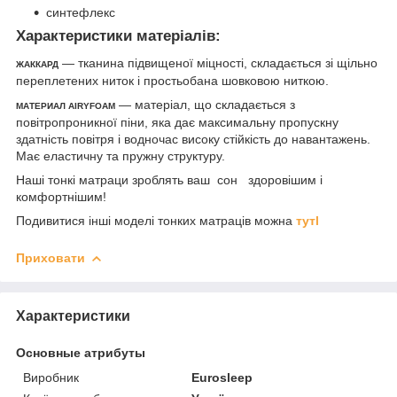
синтефлекс
Характеристики матеріалів:
— тканина підвищеної міцності, складається зі щільно
ЖАККАРД
переплетених ниток і простьобана шовковою ниткою.
— матеріал, що складається з
МАТЕРИАЛ AIRYFOAM
повітропроникної піни, яка дає максимальну пропускну
здатність повітря і водночас високу стійкість до навантажень.
Має еластичну та пружну структуру.
Наші тонкі матраци зроблять ваш сон здоровішим і
комфортнішим!
Подивитися інші моделі тонких матраців можна
тут
l
Приховати
Характеристики
Основные атрибуты
Виробник
Eurosleep