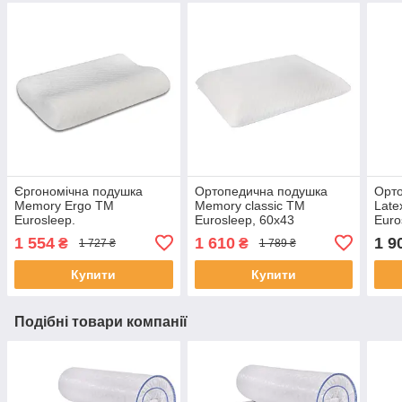
Єргономічна подушка
Ортопедична подушка
Орт
Memory Ergo TM
Memory classic TM
Late
Eurosleep.
Eurosleep, 60х43
Euro
1 554
1 610
1 9
₴
₴
1 727 ₴
1 789 ₴
Купити
Купити
Подібні товари компанії