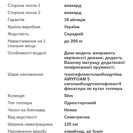
Сторона чохла 1
жаккард
Сторона чохла 2
жаккард
Гарантія
18 місяців
Країна-виробник
Україна
Жорсткість
Середній
Навантаження на 1
до 200 кг
спальне місце
Особливості моделі
Дана модель виправить
нерівності дивана; додасть
Вашому матрацу додаткової
поміркованої пружності.
Шари наповнення
•синтефлекс•спанбонд•піна
AIRYFOAM 5
см•спанбонд•синтефлекс•4
фіксатора по кутах топпера
Колекція
Slim
Тип топпера
Односторонній
Чохол на блискавці
Немає
Вид жорсткості
Симетрична
Ширина наматрацника
120 см
Наповнення виробу
спанбонд, air foam