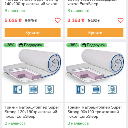
140x200 трикотажний чохол
чохол EuroSleep
EuroSleep
В наявності
В наявності
5 626
3 163
₴
₴
9 075 ₴
5 102 ₴
Купити
Купити
–38%
Подарунок
–38%
Подарунок
Тонкий матрац-топпер Super
Тонкий матрац-топпер Super
Strong 120x190трикотажний
Strong 90x190 трикотажний
чохол EuroSleep
чохол EuroSleep
В наявності
В наявності