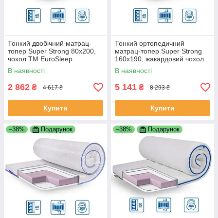
Тонкий двобічний матрац-
Тонкий ортопедичний
топер Super Strong 80x200,
матрац-топер Super Strong
чохол ТМ EuroSleep
160x190, жакардовий чохол
EuroSleep
В наявності
В наявності
2 862
5 141
₴
₴
4 617 ₴
8 293 ₴
Купити
Купити
–38%
Подарунок
–38%
Подарунок