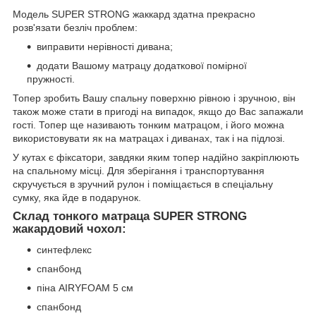
Модель SUPER STRONG жаккард здатна прекрасно
розв'язати безліч проблем:
виправити нерівності дивана;
додати Вашому матрацу додаткової помірної
пружності.
Топер зробить Вашу спальну поверхню рівною і зручною, він
також може стати в пригоді на випадок, якщо до Вас запажали
гості. Топер ще називають тонким матрацом, і його можна
використовувати як на матрацах і диванах, так і на підлозі.
У кутах є фіксатори, завдяки яким топер надійно закріплюють
на спальному місці. Для зберігання і транспортування
скручується в зручний рулон і поміщається в спеціальну
сумку, яка йде в подарунок.
Склад тонкого матраца SUPER STRONG
жакардовий чохол:
синтефлекс
спанбонд
піна AIRYFOAM 5 см
спанбонд