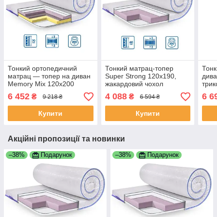
Тонкий ортопедичний
Тонкий матрац-топер
Тонк
матрац — топер на диван
Super Strong 120x190,
дива
Memory Mix 120x200
жакардовий чохол
трик
жакардовий чохол, ТМ
EuroSleep
Euro
6 452
4 088
6 6
₴
₴
9 218 ₴
6 594 ₴
EuroSleep
Купити
Купити
Акційні пропозиції та новинки
–38%
Подарунок
–38%
Подарунок