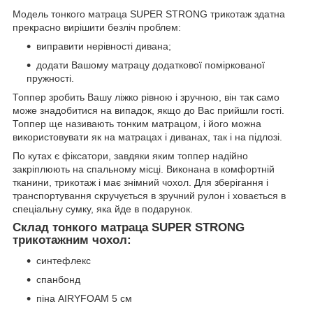
Модель тонкого матраца SUPER STRONG трикотаж здатна
прекрасно вирішити безліч проблем:
виправити нерівності дивана;
додати Вашому матрацу додаткової поміркованої
пружності.
Топпер зробить Вашу ліжко рівною і зручною, він так само
може знадобитися на випадок, якщо до Вас прийшли гості.
Топпер ще називають тонким матрацом, і його можна
використовувати як на матрацах і диванах, так і на підлозі.
По кутах є фіксатори, завдяки яким топпер надійно
закріплюють на спальному місці. Виконана в комфортній
тканини, трикотаж і має знімний чохол. Для зберігання і
транспортування скручується в зручний рулон і ховається в
спеціальну сумку, яка йде в подарунок.
Склад тонкого матраца SUPER STRONG
трикотажним чохол:
синтефлекс
спанбонд
піна AIRYFOAM 5 см