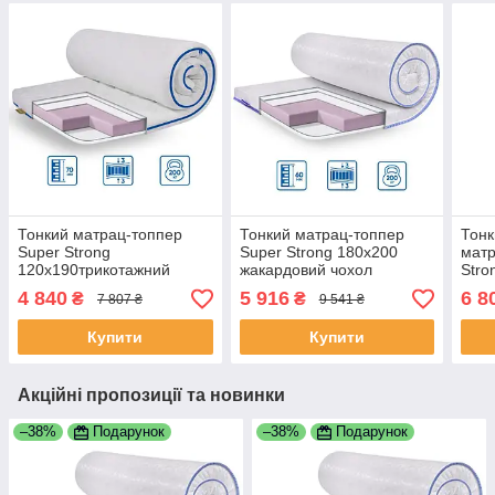
Тонкий матрац-топпер
Тонкий матрац-топпер
Тонк
Super Strong
Super Strong 180x200
матр
120x190трикотажний
жакардовий чохол
Stro
чохол EuroSleep
EuroSleep
трик
4 840
5 916
6 8
₴
₴
7 807 ₴
9 541 ₴
Euro
Купити
Купити
Акційні пропозиції та новинки
–38%
Подарунок
–38%
Подарунок