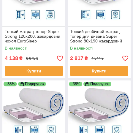
Тонкий матрац-топер Super
Тонкий двобічний матрац-
Strong 120x200, жакардовий
топер для дивана Super
чохол EuroSleep
Strong 80x190 жакардовий
чохол ТМ EuroSleep
В наявності
В наявності
4 138
2 817
₴
₴
6 675 ₴
4 544 ₴
Купити
Купити
–38%
Подарунок
–38%
Подарунок