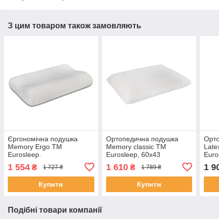
З цим товаром також замовляють
Єргономічна подушка
Ортопедична подушка
Орт
Memory Ergo TM
Memory classic TM
Late
Eurosleep.
Eurosleep, 60х43
Euro
1 554
1 610
1 9
₴
₴
1 727 ₴
1 789 ₴
Купити
Купити
Подібні товари компанії