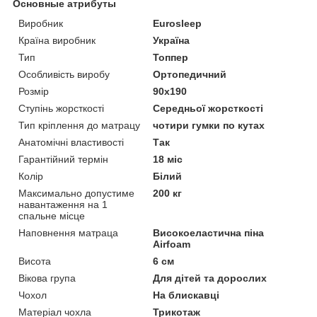
Основные атрибуты
Виробник
Eurosleep
Країна виробник
Україна
Тип
Топпер
Особливість виробу
Ортопедичний
Розмір
90x190
Ступінь жорсткості
Середньої жорсткості
Тип кріплення до матрацу
чотири гумки по кутах
Анатомічні властивості
Так
Гарантійний термін
18 міс
Колір
Білий
Максимально допустиме
200 кг
навантаження на 1
спальне місце
Наповнення матраца
Високоеластична піна
Airfoam
Висота
6 см
Вікова група
Для дітей та дорослих
Чохол
На блискавці
Матеріал чохла
Трикотаж