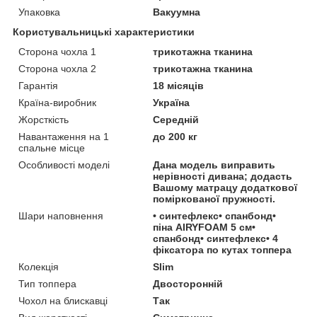
Упаковка
Вакуумна
Користувальницькі характеристики
Сторона чохла 1
трикотажна тканина
Сторона чохла 2
трикотажна тканина
Гарантія
18 місяців
Країна-виробник
Україна
Жорсткість
Середній
Навантаження на 1
до 200 кг
спальне місце
Особливості моделі
Дана модель виправить
нерівності дивана; додасть
Вашому матрацу додаткової
поміркованої пружності.
Шари наповнення
• синтефлекс• спанбонд•
піна AIRYFOAM 5 см•
спанбонд• синтефлекс• 4
фіксатора по кутах топпера
Колекція
Slim
Тип топпера
Двосторонній
Чохол на блискавці
Так