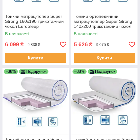
Тонкий матрац-топер Super
Тонкий ортопедичний
Strong 160x190 трикотажний
матрац-топпер Super Strong
чохол EuroSleep
140x200 трикотажний чохол
EuroSleep
В наявності
В наявності
6 099
5 626
₴
₴
9 838 ₴
9 075 ₴
Купити
Купити
–38%
Подарунок
–38%
Подарунок
Тонкий матрац-топер Super
Тонкий матрац-топпер Super