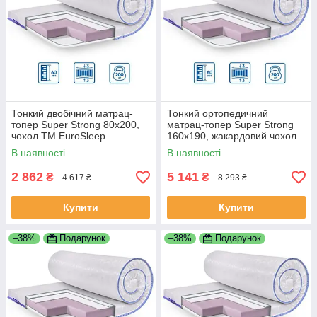
Тонкий двобічний матрац-
Тонкий ортопедичний
топер Super Strong 80x200,
матрац-топер Super Strong
чохол ТМ EuroSleep
160x190, жакардовий чохол
EuroSleep
В наявності
В наявності
2 862
5 141
₴
₴
4 617 ₴
8 293 ₴
Купити
Купити
–38%
Подарунок
–38%
Подарунок