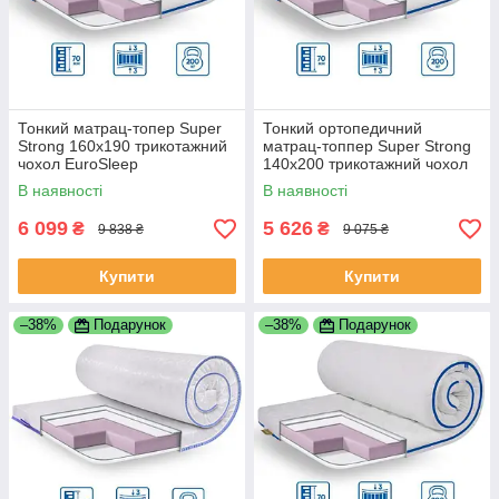
Тонкий матрац-топер Super
Тонкий ортопедичний
Strong 160x190 трикотажний
матрац-топпер Super Strong
чохол EuroSleep
140x200 трикотажний чохол
EuroSleep
В наявності
В наявності
6 099
5 626
₴
₴
9 838 ₴
9 075 ₴
Купити
Купити
–38%
Подарунок
–38%
Подарунок