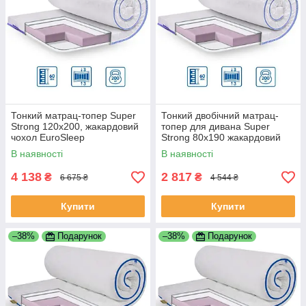
Тонкий матрац-топер Super
Тонкий двобічний матрац-
Strong 120x200, жакардовий
топер для дивана Super
чохол EuroSleep
Strong 80x190 жакардовий
чохол ТМ EuroSleep
В наявності
В наявності
4 138
2 817
₴
₴
6 675 ₴
4 544 ₴
Купити
Купити
–38%
Подарунок
–38%
Подарунок