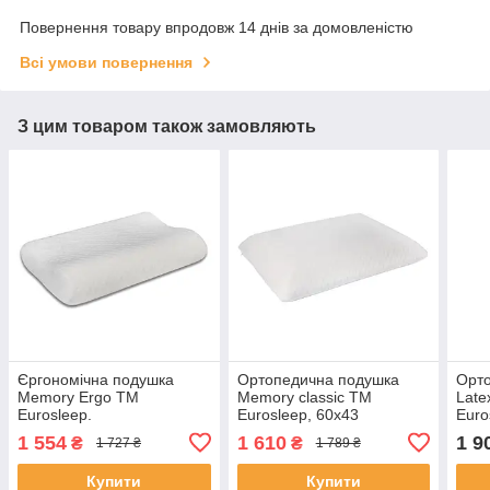
Повернення товару впродовж 14 днів за домовленістю
Всі умови повернення
З цим товаром також замовляють
Єргономічна подушка
Ортопедична подушка
Орт
Memory Ergo TM
Memory classic TM
Late
Eurosleep.
Eurosleep, 60х43
Euro
1 554
1 610
1 9
₴
₴
1 727 ₴
1 789 ₴
Купити
Купити