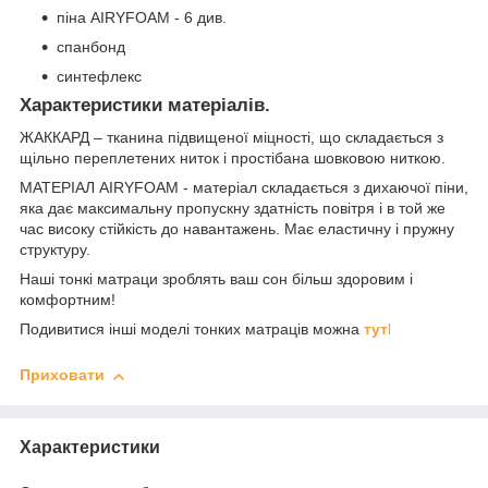
піна AIRYFOAM - 6 див.
спанбонд
синтефлекс
Характеристики матеріалів.
ЖАККАРД – тканина підвищеної міцності, що складається з
щільно переплетених ниток і простібана шовковою ниткою.
МАТЕРІАЛ AIRYFOAM - матеріал складається з дихаючої піни,
яка дає максимальну пропускну здатність повітря і в той же
час високу стійкість до навантажень. Має еластичну і пружну
структуру.
Наші тонкі матраци зроблять ваш сон більш здоровим і
комфортним!
Подивитися інші моделі тонких матраців можна
тут
l
Приховати
Характеристики