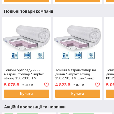
Подібні товари компанії
Тонкий ортопедичний
Тонкий матрац-топер на
Тонк
матрац, топпер Simplex
диван Simplex strong
дива
strong 150х200, TM
150х190, TM EuroSleep
80х2
EuroSleep
жакардовий чохол
трик
5 078
4 823
5 0
₴
₴
6 347 ₴
6 028 ₴
Euro
Купити
Купити
Акційні пропозиції та новинки