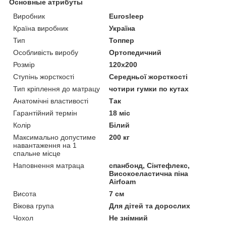
Основные атрибуты
Виробник
Eurosleep
Країна виробник
Україна
Тип
Топпер
Особливість виробу
Ортопедичний
Розмір
120x200
Ступінь жорсткості
Середньої жорсткості
Тип кріплення до матрацу
чотири гумки по кутах
Анатомічні властивості
Так
Гарантійний термін
18 міс
Колір
Білий
Максимально допустиме
200 кг
навантаження на 1
спальне місце
Наповнення матраца
спанбонд, Сінтефлекс,
Високоеластична піна
Airfoam
Висота
7 см
Вікова група
Для дітей та дорослих
Чохол
Не знімний