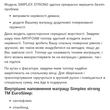
Модель SIMPLEX STRONG здатна прекрасно вирішити безліч
проблем:
виправити нерівності дивана;
додати Вашому матрацу додаткової поміркованої
пружності.
Дана модель одностороння середньої жорсткості. Завдяки
шару піни AIRYFOAM топпер здатний згладити значні
нерівності. Топпер зробить Вашу спальну поверхню рівною і
зручною, він також може знадобитися на випадок, якщо до
Вас завітали гості. Топпер ще називають тонким матрацом, і
його можна використовувати як на матрацах і диванах, так і
на підлозі.
По кутах є фіксатори, завдяки яким топпер надійно
закріплюють на спальному місці. Для зберігання і
транспортування скручується в зручний рулон і поміщається в
спеціальну сумку, яка йде в подарунок.
Внутрішнє наповнення матрацу Simplex strong
TM EuroSleep:
синтефлекс
спанбонд