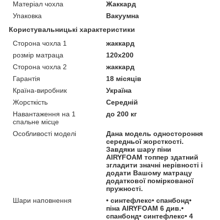
Матеріал чохла
Жаккард
Упаковка
Вакуумна
Користувальницькі характеристики
Сторона чохла 1
жаккард
розмір матраца
120х200
Сторона чохла 2
жаккард
Гарантія
18 місяців
Країна-виробник
Україна
Жорсткість
Середній
Навантаження на 1
до 200 кг
спальне місце
Особливості моделі
Дана модель одностороння
середньої жорсткості.
Завдяки шару піни
AIRYFOAM топпер здатний
згладити значні нерівності і
додати Вашому матрацу
додаткової поміркованої
пружності.
Шари наповнення
• синтефлекс• спанбонд•
піна AIRYFOAM 6 див.•
спанбонд• синтефлекс• 4