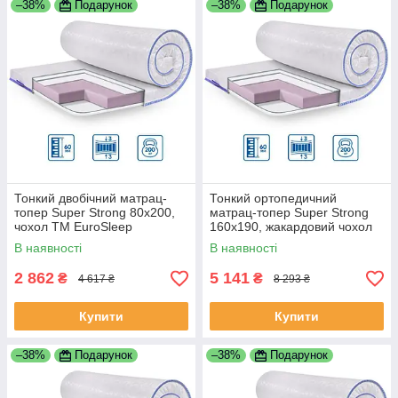
–38%
Подарунок
–38%
Подарунок
Тонкий двобічний матрац-
Тонкий ортопедичний
топер Super Strong 80x200,
матрац-топер Super Strong
чохол ТМ EuroSleep
160x190, жакардовий чохол
EuroSleep
В наявності
В наявності
2 862
5 141
₴
₴
4 617 ₴
8 293 ₴
Купити
Купити
–38%
Подарунок
–38%
Подарунок