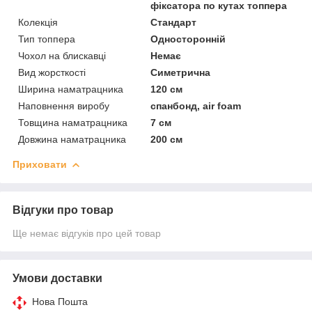
фіксатора по кутах топпера
Колекція
Стандарт
Тип топпера
Односторонній
Чохол на блискавці
Немає
Вид жорсткості
Симетрична
Ширина наматрацника
120 см
Наповнення виробу
спанбонд, air foam
Товщина наматрацника
7 см
Довжина наматрацника
200 см
Приховати
Відгуки про товар
Ще немає відгуків про цей товар
Умови доставки
Нова Пошта