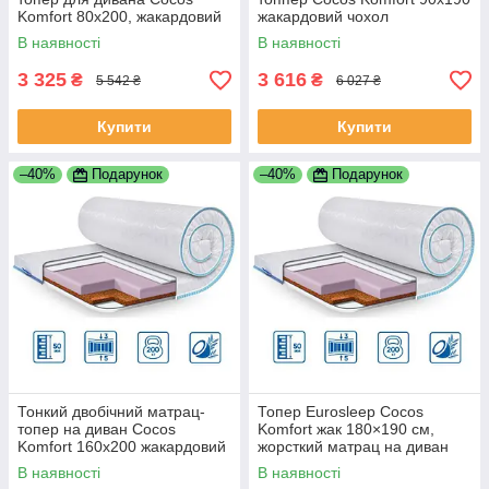
Komfort 80x200, жакардовий
жакардовий чохол
чохол TM Euroseep
В наявності
В наявності
3 325
3 616
₴
₴
5 542 ₴
6 027 ₴
Купити
Купити
–40%
Подарунок
–40%
Подарунок
Тонкий двобічний матрац-
Топер Eurosleep Cocos
топер на диван Cocos
Komfort жак 180×190 см,
Komfort 160x200 жакардовий
жорсткий матрац на диван
чохол, TM Eurosleep
В наявності
В наявності