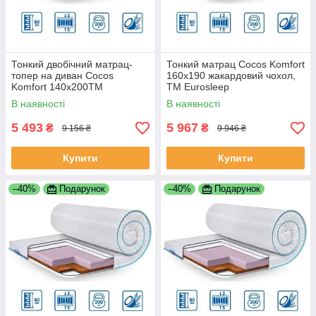
Тонкий двобічний матрац-
Тонкий матрац Cocos Komfort
топер на диван Cocos
160x190 жакардовий чохол,
Komfort 140x200TM
TM Eurosleep
Eurosleep
В наявності
В наявності
5 493
5 967
₴
₴
9 156 ₴
9 946 ₴
Купити
Купити
–40%
Подарунок
–40%
Подарунок