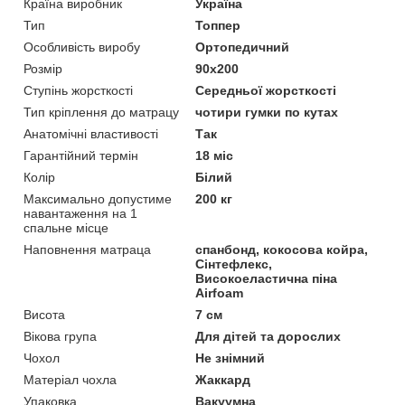
Країна виробник
Україна
Тип
Топпер
Особливість виробу
Ортопедичний
Розмір
90x200
Ступінь жорсткості
Середньої жорсткості
Тип кріплення до матрацу
чотири гумки по кутах
Анатомічні властивості
Так
Гарантійний термін
18 міс
Колір
Білий
Максимально допустиме
200 кг
навантаження на 1
спальне місце
Наповнення матраца
спанбонд, кокосова койра,
Сінтефлекс,
Високоеластична піна
Airfoam
Висота
7 см
Вікова група
Для дітей та дорослих
Чохол
Не знімний
Матеріал чохла
Жаккард
Упаковка
Вакуумна