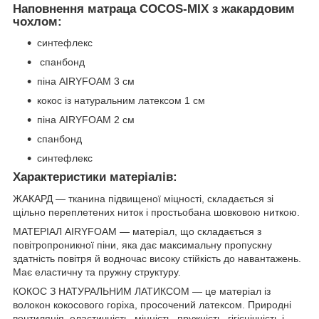
Наповнення матраца COCOS-MIX з жакардовим
чохлом:
синтефлекс
спанбонд
піна AIRYFOAM 3 см
кокос із натуральним латексом 1 см
піна AIRYFOAM 2 см
спанбонд
синтефлекс
Характеристики матеріалів:
ЖАКАРД — тканина підвищеної міцності, складається зі
щільно переплетених ниток і простьобана шовковою ниткою.
МАТЕРІАЛ AIRYFOAM — матеріал, що складається з
повітропроникної піни, яка дає максимальну пропускну
здатність повітря й водночас високу стійкість до навантажень.
Має еластичну та пружну структуру.
КОКОС З НАТУРАЛЬНИМ ЛАТИКСОМ — це матеріал із
волокон кокосового горіха, просочений латексом. Природні
вентиляція, еластичність, міцність, пружність, гігієнічність і