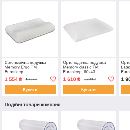
Єргономічна подушка
Ортопедична подушка
Орт
Memory Ergo TM
Memory classic TM
Late
Eurosleep.
Eurosleep, 60х43
Euro
1 554
1 610
1 9
₴
₴
1 727 ₴
1 789 ₴
Купити
Купити
Подібні товари компанії