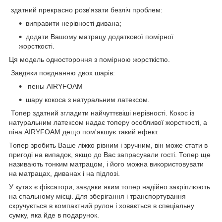
здатний прекрасно розв'язати безліч проблем:
виправити нерівності дивана;
додати Вашому матрацу додаткової помірної
жорсткості.
Ця модель одностороння з помірною жорсткістю.
Завдяки поєднанню двох шарів:
пены AIRYFOAM
шару кокоса з натуральним латексом.
Топер здатний згладити найчуттєвіші нерівності. Кокос із
натуральним латексом надає топеру особливої жорсткості, а
піна AIRYFOAM дещо пом'якшує такий ефект.
Топер зробить Ваше ліжко рівним і зручним, він може стати в
пригоді на випадок, якщо до Вас запрасували гості. Топер ще
називають тонким матрацом, і його можна використовувати
на матрацах, диванах і на підлозі.
У кутах є фіксатори, завдяки яким топер надійно закріплюють
на спальному місці. Для зберігання і транспортування
скручується в компактний рулон і ховається в спеціальну
сумку, яка йде в подарунок.