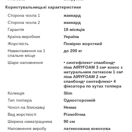
Користувальницькі характеристики
Сторона чохла 1
жаккард
Сторона чохла 2
жаккард
Гарантія
18 місяців
Країна-виробник
Україна
Жорсткість
Помірно жорсткий
Навантаження на 1
до 200 кг
спальне місце
Шари наповнення
• синтефлекс• спанбонд•
піна AIRYFOAM 3 см• кокос з
натуральним латексом 1 см•
піна AIRYFOAM 2 см•
спанбонд• синтефлекс• 4
фіксатора по кутах топпера
Колекція
Slim
Тип топпера
Односторонній
Чохол на блискавці
Немає
Вид жорсткості
Різнобічна
Ширина наматрацника
90 см
Наповнення виробу
латексована кокосова