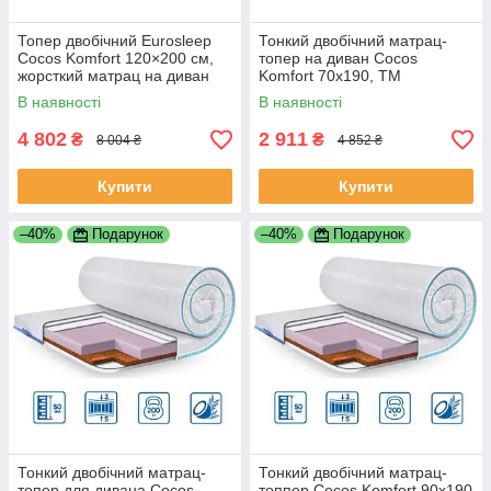
Топер двобічний Eurosleep
Тонкий двобічний матрац-
Cocos Komfort 120×200 см,
топер на диван Cocos
жорсткий матрац на диван
Komfort 70x190, TM
Eurosleep, жакардовий чохол
В наявності
В наявності
4 802
2 911
₴
₴
8 004 ₴
4 852 ₴
Купити
Купити
–40%
Подарунок
–40%
Подарунок
Тонкий двобічний матрац-
Тонкий двобічний матрац-
топер для дивана Cocos
топпер Cocos Komfort 90x190