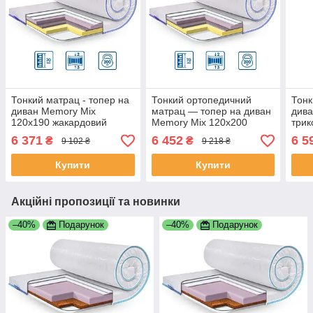
Тонкий матрац - топер на
Тонкий ортопедичний
Тонк
диван Memory Mix
матрац — топер на диван
дива
120x190 жакардовий
Memory Mix 120x200
трик
чохол, ТМ EuroSleep
жакардовий чохол, ТМ
Euro
6 371
6 452
6 5
₴
₴
9 102 ₴
9 218 ₴
120x190
EuroSleep
Купити
Купити
Акційні пропозиції та новинки
–40%
Подарунок
–40%
Подарунок