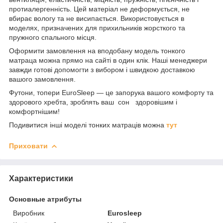
протиалергенність. Цей матеріал не деформується, не
вбирає вологу та не висипається. Використовується в
моделях, призначених для прихильників жорсткого та
пружного спального місця.
Оформити замовлення на вподобану модель тонкого
матраца можна прямо на сайті в один клік. Наші менеджери
завжди готові допомогти з вибором і швидкою доставкою
вашого замовлення.
Футони, топери EuroSleep — це запорука вашого комфорту та
здорового хребта, зроблять ваш сон здоровішим і
комфортнішим!
Подивитися інші моделі тонких матраців можна
тут
Приховати
Характеристики
Основные атрибуты
Виробник
Eurosleep