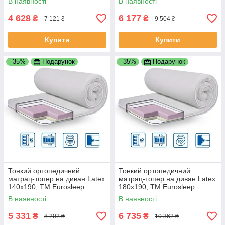
В наявності
В наявності
4 628
6 177
₴
₴
7 121 ₴
9 504 ₴
Купити
Купити
–35%
Подарунок
–35%
Подарунок
Тонкий ортопедичний
Тонкий ортопедичний
матрац-топер на диван Latex
матрац-топер на диван Latex
140х190, ТМ Eurosleep
180х190, ТМ Eurosleep
В наявності
В наявності
5 331
6 735
₴
₴
8 202 ₴
10 362 ₴