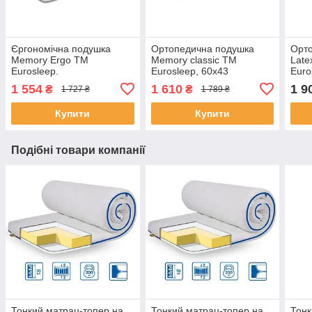
Єргономічна подушка
Ортопедична подушка
Орт
Memory Ergo TM
Memory classic TM
Late
Eurosleep.
Eurosleep, 60х43
Euro
1 554
1 610
1 9
₴
₴
1 727 ₴
1 789 ₴
Купити
Купити
Подібні товари компанії
Тонкий матрац-топер на
Тонкий матрац-топер на
Тонк