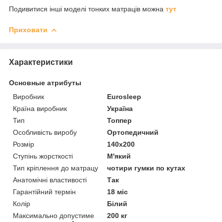
Подивитися інші моделі тонких матраців можна
тут
Приховати
Характеристики
Основные атрибуты
Виробник
Eurosleep
Країна виробник
Україна
Тип
Топпер
Особливість виробу
Ортопедичний
Розмір
140x200
Ступінь жорсткості
М'який
Тип кріплення до матрацу
чотири гумки по кутах
Анатомічні властивості
Так
Гарантійний термін
18 міс
Колір
Білий
Максимально допустиме
200 кг