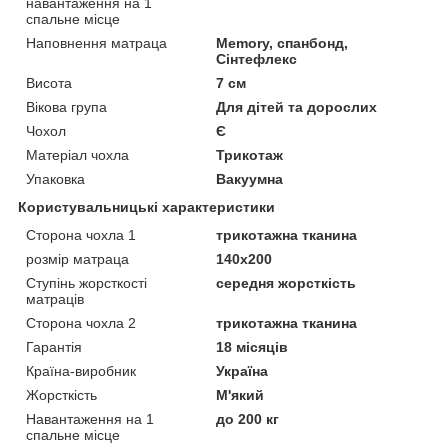
навантаження на 1
спальне місце
Наповнення матраца
Memory, спанбонд,
Сінтефлекс
Висота
7 см
Вікова група
Для дітей та дорослих
Чохол
Є
Матеріал чохла
Трикотаж
Упаковка
Вакуумна
Користувальницькі характеристики
Сторона чохла 1
трикотажна тканина
розмір матраца
140х200
Ступінь жорсткості
середня жорсткість
матраців
Сторона чохла 2
трикотажна тканина
Гарантія
18 місяців
Країна-виробник
Україна
Жорсткість
М'який
Навантаження на 1
до 200 кг
спальне місце