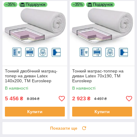
–35%
Подарунок
–35%
Подарунок
Тонкий двобічний матрац-
Тонкий матрас-топпер на
топер на диван Latex
диван Latex 70х190, ТМ
140х200, ТМ Eurosleep
Eurosleep
В наявності
В наявності
5 456
2 923
₴
₴
8 394 ₴
4 497 ₴
Купити
Купити
Показати ще