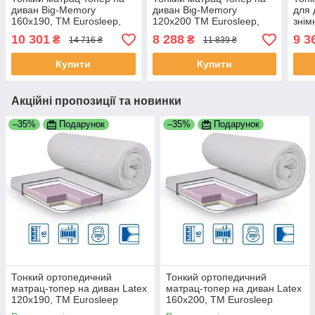
диван Big-Memory
диван Big-Memory
для 
160х190, ТМ Eurosleep,
120х200 ТМ Eurosleep,
знім
знімний трикотажний
знімний трикотажний
чохо
10 301
8 288
9 3
₴
₴
14 716 ₴
11 839 ₴
чохол.
чохол.
Euro
Купити
Купити
Акційні пропозиції та новинки
–35%
Подарунок
–35%
Подарунок
Тонкий ортопедичний
Тонкий ортопедичний
матрац-топер на диван Latex
матрац-топер на диван Latex
120х190, ТМ Eurosleep
160х200, ТМ Eurosleep