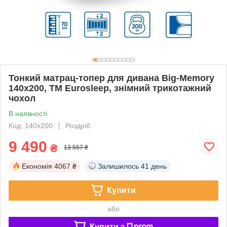
Тонкий матрац-топер для дивана Big-Memory
140х200, ТМ Eurosleep, знімний трикотажний
чохол
В наявності
Код: 140х200
Роздріб
9 490
₴
13 557 ₴
Економія
4067 ₴
Залишилось
41 день
Купити
або
Купити з