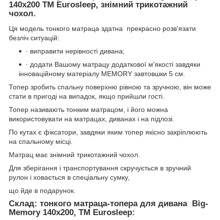
140х200 ТМ Eurosleep, знімний трикотажний
чохол.
Ця модель тонкого матраца здатна прекрасно розв'язати
безліч ситуацій:
· виправити нерівності дивана;
· додати Вашому матрацу додаткової м'якості завдяки
інноваційному матеріалу MEMORY завтовшки 5 см.
Топер зробить спальну поверхню рівною та зручною, він може
стати в пригоді на випадок, якщо прийшли гості.
Топер називають тонким матрацом, і його можна
використовувати на матрацах, диванах і на підлозі.
По кутах є фіксатори, завдяки яким топер якісно закріплюють
на спальному місці.
Матрац має знімний трикотажний чохол.
Для зберігання і транспортування скручується в зручний
рулон і ховається в спеціальну сумку,
що йде в подарунок.
Склад: тонкого матраца-топера для дивана Big-
Memory 140х200, ТМ Eurosleep: