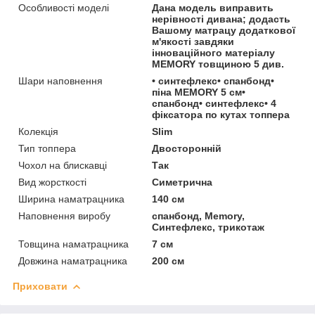
Особливості моделі
Дана модель виправить
нерівності дивана; додасть
Вашому матрацу додаткової
м'якості завдяки
інноваційного матеріалу
MEMORY товщиною 5 див.
Шари наповнення
• синтефлекс• спанбонд•
піна MEMORY 5 см•
спанбонд• синтефлекс• 4
фіксатора по кутах топпера
Колекція
Slim
Тип топпера
Двосторонній
Чохол на блискавці
Так
Вид жорсткості
Симетрична
Ширина наматрацника
140 см
Наповнення виробу
спанбонд, Memory,
Синтефлекс, трикотаж
Товщина наматрацника
7 см
Довжина наматрацника
200 см
Приховати