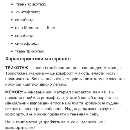
ткань трикотаж;
синтефлекc;
спанбонд;
піна Memoru — 5 см;
спанбонд;
синтефлекс;
ткань трикотаж.
Характеристики матеріалів:
ТРИКОТАЖ
— один із найкращих типів тканин для матраців.
Трикотажна тканина — це комфорт, м'якість, еластичність і
практичність. Висока щільність і міцність трикотажу не заважає
йому залишатися дійсно легким.
MEMORY –
інноваційний матеріал з ефектом пам'яті, він
повністю приймає рельєф тіла, у такий спосіб створюється
мінімальний відповідний тиск на м'язи та кровоносні судини,
виходить повне розслаблення. Надає додаткове відчуття
комфорту, яке можна порівняти з таненням снігу.
Наші тонкі матраци зроблять ваш сон здоровішим і
комфортнішим!