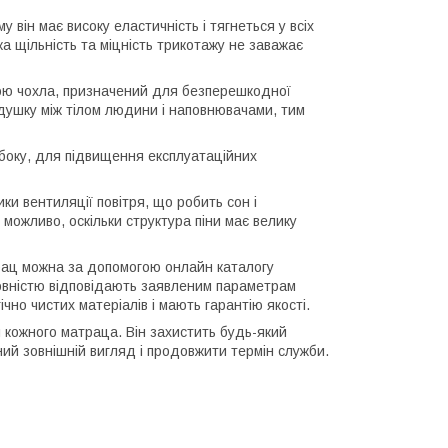
у він має високу еластичність і тягнеться у всіх
ка щільність та міцність трикотажу не заважає
ною чохла, призначений для безперешкодної
подушку між тілом людини і наповнювачами, тим
 боку, для підвищення експлуатаційних
ки вентиляції повітря, що робить сон і
можливо, оскільки структура піни має велику
рац можна за допомогою онлайн каталогу
 повністю відповідають заявленим параметрам
гічно чистих матеріалів і мають гарантію якості.
 кожного матраца. Він захистить будь-який
ий зовнішній вигляд і продовжити термін служби.