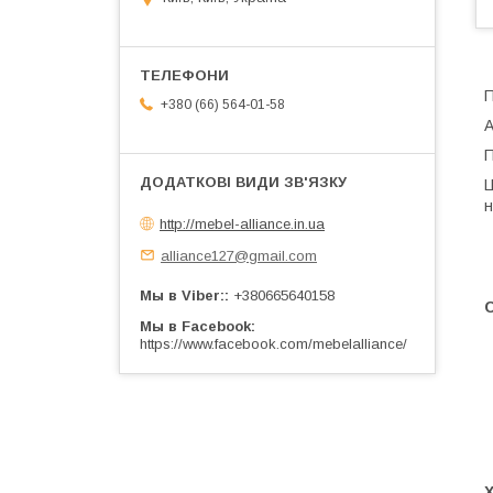
П
+380 (66) 564-01-58
А
П
Ц
н
http://mebel-alliance.in.ua
alliance127@gmail.com
Мы в Viber:
+380665640158
С
Мы в Facebook
https://www.facebook.com/mebelalliance/