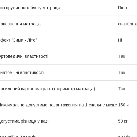
ип пружинного блоку матраца
Піна
аповнення матраца
спанбонд
фект "Зима - Літо"
Ні
ртопедичні властивості
Так
натомічні властивості
Так
осилений каркас матраца (периметр матраца)
Так
аксимально допустиме навантаження на 1 спальне місце
150 кг
опустима різниця у вазі
50 кг