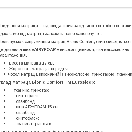
ридбання матраца – відповідальний захід, якого потрібно поставит
дже саме від матраца залежить наше самопочуття.
ропонуємо безпружинний матрац Bionic Comfort, який складається 
е дихаюча піна
«AIRYFOAM»
високої щільності, яка максимально п
авантаження.
Висота матраца 17 см.
Жорсткість матраца: середня.
Чохол матраца виконаний із високоякісної трикотажної тканини
клад матраца Bionic Comfort TM Eurosleep:
тканина трикотаж
синтефлекс
спанбонд
піна AIRYFOAM 15 см
спанбонд
синтефлекс
тканина трикотаж
Характеристики матеріалів наповнення матраца: