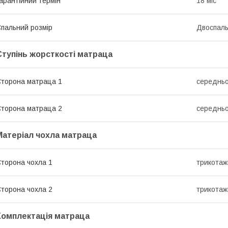
арантійний термін
18 міс
пальний розмір
Двоспал
Ступінь жорсткості матраца
торона матраца 1
середньо
торона матраца 2
середньо
Матеріал чохла матраца
торона чохла 1
трикотаж
торона чохла 2
трикотаж
Комплектація матраца