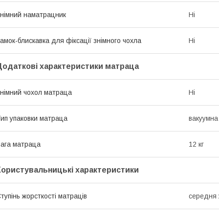
німний наматрацник
Ні
амок-блискавка для фіксації знімного чохла
Ні
Додаткові характеристики матраца
німний чохол матраца
Ні
ип упаковки матраца
вакуумна
ага матраца
12 кг
Користувальницькі характеристики
тупінь жорсткості матраців
середня 