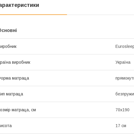
арактеристики
Основні
иробник
Euroslee
раїна виробник
Україна
Форма матраца
прямокут
ип матраца
безпруж
озмір матраца, см
70х190
исота
17 см