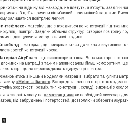
Трикотаж
на відміну від жакарда, не плетуть, а в'яжуть, завдяки чом
апрямках. З цієї ж причини він м'якший і приємніший на дотик. Висо
ому залишатися повітряно-легким.
Синтефлекс
- матеріал, що знаходиться по конструкції під ткани
иркуляції повітря. Завдяки об'ємній структурі створює повітряну 
амим підвищуючи комфорт сплячої людини.
Спанбонд
– матеріал, що прикріплюється до чохла з внутрішнього
ластивостей конструкції чохла.
Матеріал AiryFoam
– це висококориста піна. Вона має гарні показни
ідпочинок на матраці з таким наповнювачем більш комфортним. Це 
ількість пір, що не перешкоджають циркуляції повітря.
знайомитись з іншими моделями матраців, вибрати та купити мат
агазину
«Mebel-alliance»
. Всі представлені на сторінках моделі
ступінь жорсткості, розмір, тип конструкції, склад), виконані з еколо
акож зверніть увагу на
наматрацники
як необхідний аксесуар для
атрац від забруднень і потертостей, дозволяючи зберегти акуратн