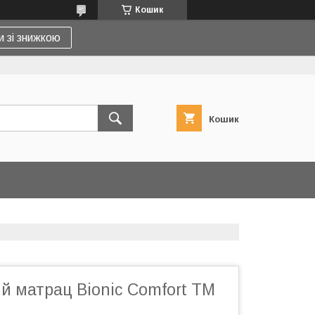
Кошик
и зі знижкою
Кошик
й матрац Bionic Comfort ТМ