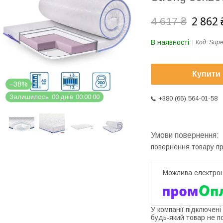
2 862 
4 617 ₴
В наявності
Код:
Supe
Купити
–38%
Залишилось
0
0
днів
0
0
0
0
0
0
+380 (66) 564-01-58
повернення товару п
У компанії підключені
будь-який товар не п