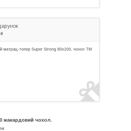
дарунок
 ₴
й матрац-топер Super Strong 80x200, чохол ТМ
00 жакардовий чохол.
ем: