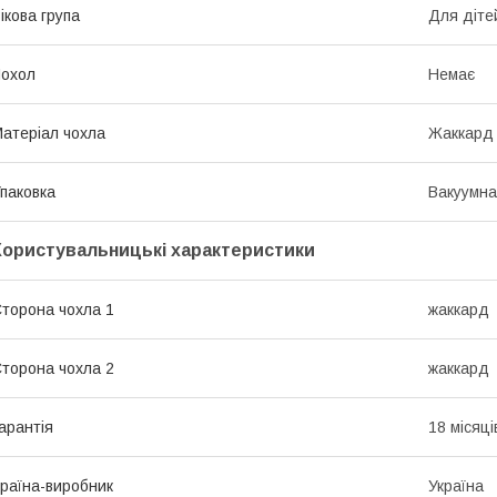
ікова група
Для діте
охол
Немає
атеріал чохла
Жаккард
паковка
Вакуумна
Користувальницькі характеристики
торона чохла 1
жаккард
торона чохла 2
жаккард
арантія
18 місяці
раїна-виробник
Україна