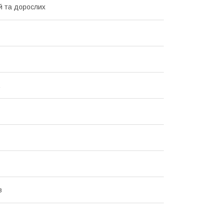
й та дорослих
в