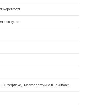
ї жорсткості
мки по кутах
, Сінтефлекс, Високоеластична піна Airfoam