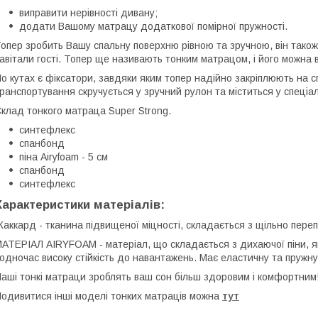
виправити нерівності дивану;
додати Вашому матрацу додаткової помірної пружності.
опер зробить Вашу спальну поверхню рівною та зручною, він також
авітали гості. Топер ще називають тонким матрацом, і його можна в
о кутах є фіксатори, завдяки яким топер надійно закріплюють на с
ранспортування скручується у зручний рулон та міститься у спеціал
клад тонкого матраца Super Strong.
синтефлекс
спанбонд
піна Airyfoam - 5 см
спанбонд
синтефлекс
Характеристики матеріалів:
аккард - тканина підвищеної міцності, складається з щільно переп
АТЕРІАЛ AIRYFOAM - матеріал, що складається з дихаючої піни, як
одночас високу стійкість до навантажень. Має еластичну та пружну
аші тонкі матраци зроблять ваш сон більш здоровим і комфортним
одивитися інші моделі тонких матраців можна
тут