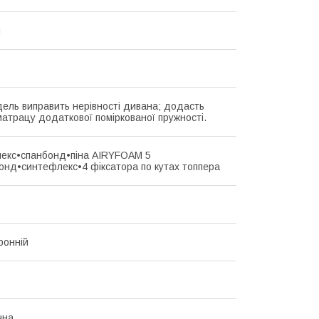
й
ель виправить нерівності дивана; додасть
атрацу додаткової поміркованої пружності.
екс•спанбонд•піна AIRYFOAM 5
онд•синтефлекс•4 фіксатора по кутах топпера
ронній
чна