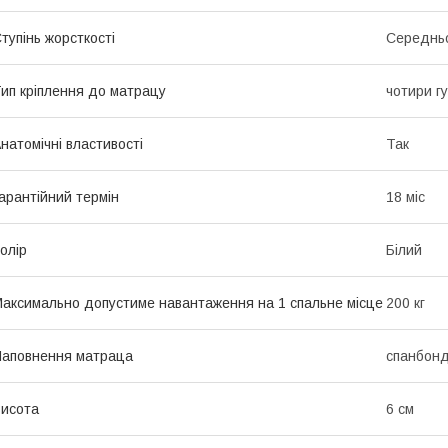
тупінь жорсткості
Середньо
ип кріплення до матрацу
чотири гу
натомічні властивості
Так
арантійний термін
18 міс
олір
Білий
аксимально допустиме навантаження на 1 спальне місце
200 кг
аповнення матраца
спанбонд
исота
6 см