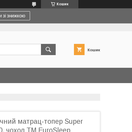
Кошик
и зі знижкою
Кошик
ічний матрац-топер Super
0, чохол ТМ EuroSleep