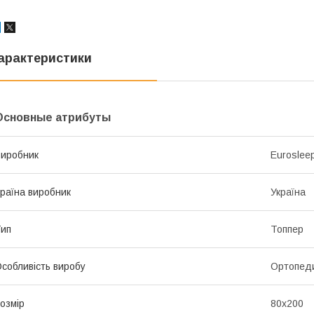
арактеристики
Основные атрибуты
иробник
Euroslee
раїна виробник
Україна
ип
Топпер
собливість виробу
Ортопед
озмір
80x200