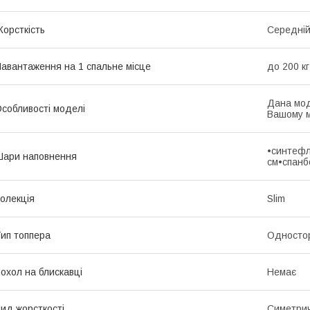
орсткість
Середні
авантаження на 1 спальне місце
до 200 кг
Дана мод
собливості моделі
Вашому м
•синтефл
ари наповнення
см•спанб
олекція
Slim
ип топпера
Односто
охол на блискавці
Немає
ид жорсткості
Симетри