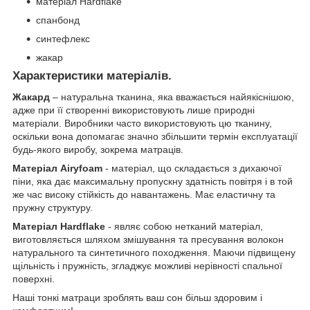
матеріал Hardflake
спанбонд
синтефлекс
жакар
Характеристики матеріалів.
Жакард
– натуральна тканина, яка вважається найякіснішою,
адже при її створенні використовують лише природні
матеріали. Виробники часто використовують цю тканину,
оскільки вона допомагає значно збільшити термін експлуатації
будь-якого виробу, зокрема матраців.
Матеріал Airyfoam
- матеріал, що складається з дихаючої
піни, яка дає максимальну пропускну здатність повітря і в той
же час високу стійкість до навантажень. Має еластичну та
пружну структуру.
Матеріал Hardflake
- являє собою нетканий матеріал,
виготовляється шляхом змішування та пресування волокон
натурального та синтетичного походження. Маючи підвищену
щільність і пружність, згладжує можливі нерівності спальної
поверхні.
Наші тонкі матраци зроблять ваш сон більш здоровим і