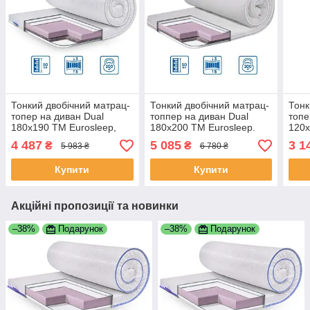
Тонкий двобічний матрац-
Тонкий двобічний матрац-
Тонк
топер на диван Dual
топпер на диван Dual
топе
180x190 TM Eurosleep,
180x200 TM Eurosleep.
120x
жакардовий чохол.
4 487
5 085
3 1
₴
₴
5 983 ₴
6 780 ₴
Купити
Купити
Акційні пропозиції та новинки
–38%
Подарунок
–38%
Подарунок