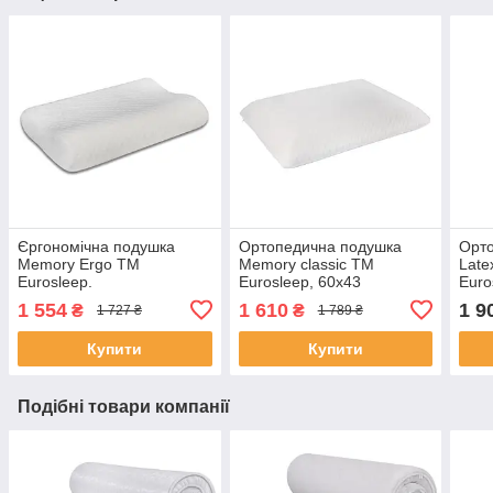
Єргономічна подушка
Ортопедична подушка
Орт
Memory Ergo TM
Memory classic TM
Late
Eurosleep.
Eurosleep, 60х43
Euro
1 554
1 610
1 9
₴
₴
1 727 ₴
1 789 ₴
Купити
Купити
Подібні товари компанії