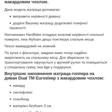
жакардовим чохлом.
Дана модель матраца допомагає:
виправити нерівності дивану;
додати Вашому матрацу додаткової помірної
пружності.
Наповнювач Hаrdflake згладжує можливі нерівності спальної
поверхні, піна Aiyfoam дещо пом'якшує спальне місце.
Чохол жаккардовий не знімний.
По кутах є фіксатори, завдяки яким топер надійно
закріплюють на спальному місці. Для зберігання та
транспортування скручується у зручний рулон та поміщається
у спеціальну сумку, яка йде у подарунок.
Внутрішнє наповнення матраца-топпера на
диван Dual TM Eurosleep з жакардовим чохлом:
жакард
синтефлекс
спанбонд
матеріал Airyfoam 3 см.