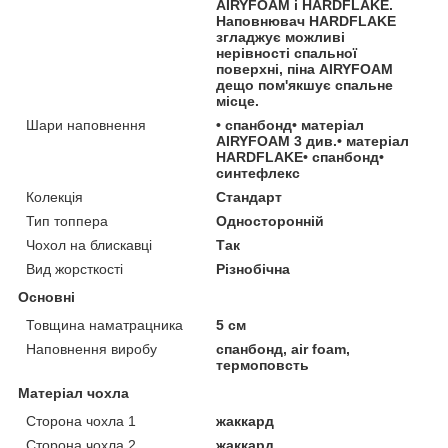
AIRYFOAM і HARDFLAKE.
Наповнювач HARDFLAKE
згладжує можливі
нерівності спальної
поверхні, піна AIRYFOAM
дещо пом'якшує спальне
місце.
Шари наповнення
• спанбонд• матеріал
AIRYFOAM 3 див.• матеріал
HARDFLAKE• спанбонд•
синтефлекс
Колекція
Стандарт
Тип топпера
Односторонній
Чохол на блискавці
Так
Вид жорсткості
Різнобічна
Основні
Товщина наматрацника
5 см
Наповнення виробу
спанбонд, air foam,
термоповсть
Матеріал чохла
Сторона чохла 1
жаккард
Сторона чохла 2
жаккард