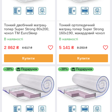
Тонкий двобічний матрац-
Тонкий ортопедичний
топер Super Strong 80x200,
матрац-топер Super Strong
чохол ТМ EuroSleep
160x190, жакардовий чохол
EuroSleep
В наявності
В наявності
2 862
5 141
₴
₴
4 617 ₴
8 293 ₴
Купити
Купити
–38%
Подарунок
–38%
Подарунок