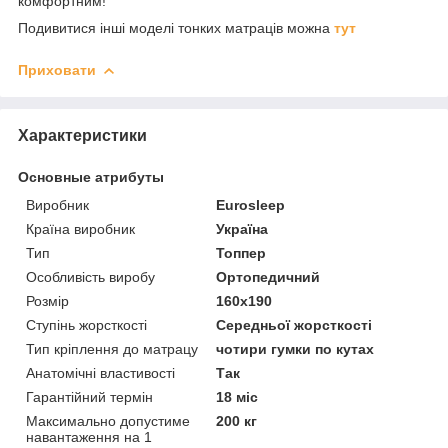
комфортним!
Подивитися інші моделі тонких матраців можна
тут
Приховати
Характеристики
Основные атрибуты
Виробник
Eurosleep
Країна виробник
Україна
Тип
Топпер
Особливість виробу
Ортопедичний
Розмір
160x190
Ступінь жорсткості
Середньої жорсткості
Тип кріплення до матрацу
чотири гумки по кутах
Анатомічні властивості
Так
Гарантійний термін
18 міс
Максимально допустиме
200 кг
навантаження на 1