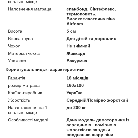
спальне місце
Наповнення матраца
спанбонд, Сінтефлекс,
термоповсть,
Високоеластична піна
Airfoam
Висота
5 см
Вікова група
Для дітей та дорослих
Чохол
Не знімний
Матеріал чохла
Жаккард
Упаковка
Вакуумна
Користувальницькі характеристики
Гарантія
18 місяців
розмір матраца
160х190
Країна-виробник
Україна
Жорсткість
Середній/Помірно жорсткий
Навантаження на 1
до 200 кг
спальне місце
Особливості моделі
Дана модель двостороння із
середньою і помірною
жорсткістю завдяки
поєднанню шару піни