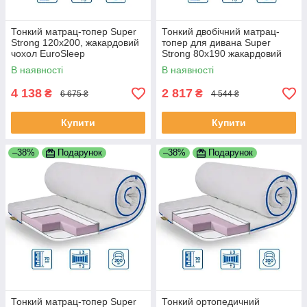
Тонкий матрац-топер Super
Тонкий двобічний матрац-
Strong 120x200, жакардовий
топер для дивана Super
чохол EuroSleep
Strong 80x190 жакардовий
чохол ТМ EuroSleep
В наявності
В наявності
4 138
2 817
₴
₴
6 675 ₴
4 544 ₴
Купити
Купити
–38%
Подарунок
–38%
Подарунок
Тонкий матрац-топер Super
Тонкий ортопедичний