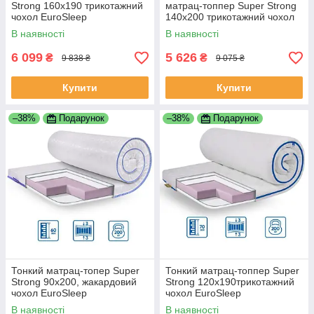
Strong 160x190 трикотажний
матрац-топпер Super Strong
чохол EuroSleep
140x200 трикотажний чохол
EuroSleep
В наявності
В наявності
6 099
5 626
₴
₴
9 838 ₴
9 075 ₴
Купити
Купити
–38%
Подарунок
–38%
Подарунок
Тонкий матрац-топер Super
Тонкий матрац-топпер Super
Strong 90x200, жакардовий
Strong 120x190трикотажний
чохол EuroSleep
чохол EuroSleep
В наявності
В наявності