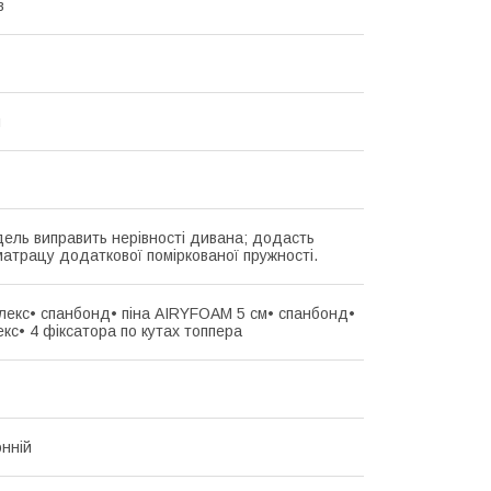
в
й
ель виправить нерівності дивана; додасть
атрацу додаткової поміркованої пружності.
лекс• спанбонд• піна AIRYFOAM 5 см• спанбонд•
кс• 4 фіксатора по кутах топпера
нній