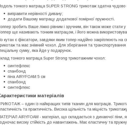
одель тонкого матраца SUPER STRONG трикотаж здатна чудово в
виправити нерівності дивану;
додати Вашому матрацу додаткової помірної пружності.
оппер зробить Ваше ліжко рівним і зручним, він також може стати у
оппер ще називають тонким матрацом, і його можна використовувати
о кутах є фіксатори, завдяки яким топер надійно закріплюють на с
рикотаж та має знімний чохол. Для зберігання та транспортування 
пеціальну сумку, яка йде у подарунок.
клад тонкого матраца Super Strong трикотажним чохол:
синтефлекс
спанбонд
піна AIRYFOAM 5 см
спанбонд
синтефлекс
Характеристики матеріалів
РИКОТАЖ – один із найкращих типів тканин для матраців. Трикота
ластичність та практичність. Висока щільність та міцність трикота
АТЕРІАЛ AIRYFOAM - матеріал, що складається з дихаючої піни, як
одночас високу стійкість до навантажень. Має еластичну та пружну