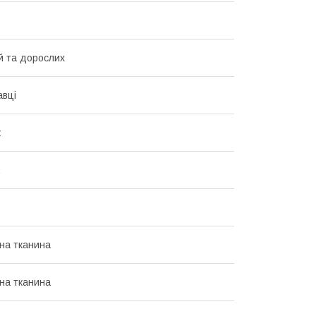
й та дорослих
авці
ж
на тканина
на тканина