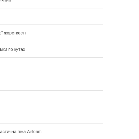
ї жорсткості
мки по кутах
астична піна Airfoam