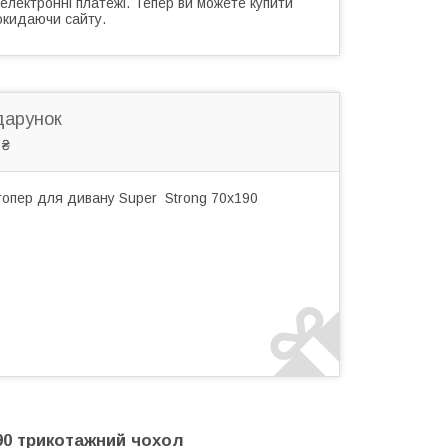
 електронні платежі. Тепер ви можете купити
окидаючи сайту.
дарунок
 ₴
топер для дивану Super Strong 70x190
90 трикотажний чохол