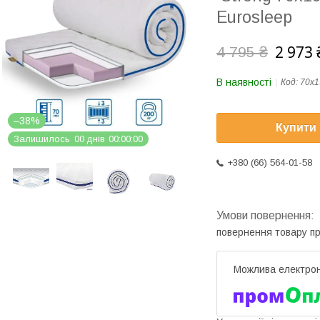
Eurosleep
2 973 
4 795 ₴
В наявності
Код:
70х1
–38%
Купити
Залишилось
0
0
днів
0
0
0
0
0
0
+380 (66) 564-01-58
повернення товару п