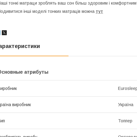
аші тонкі матраци зроблять ваш сон більш здоровим і комфортним
одивитися інші моделі тонких матраців можна
тут
арактеристики
Основные атрибуты
иробник
Euroslee
раїна виробник
Україна
ип
Топпер
собливість виробу
Ортопед