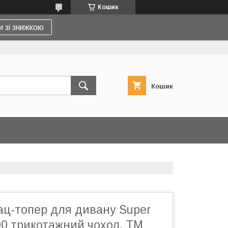
Кошик
и зі знижкою
Кошик
ац-топер для дивану Super
90 трикотажний чохол, TM