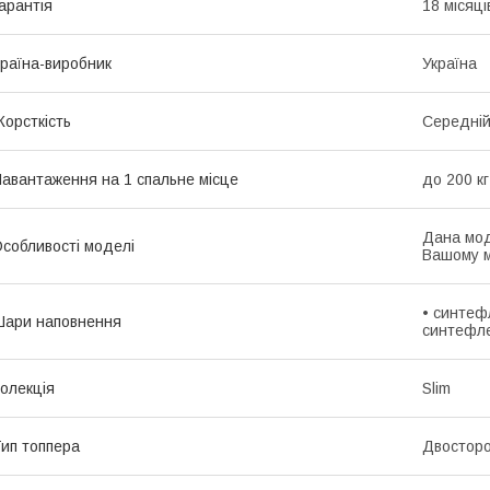
арантія
18 місяці
раїна-виробник
Україна
орсткість
Середні
авантаження на 1 спальне місце
до 200 кг
Дана мод
собливості моделі
Вашому м
• синтеф
ари наповнення
синтефле
олекція
Slim
ип топпера
Двосторо