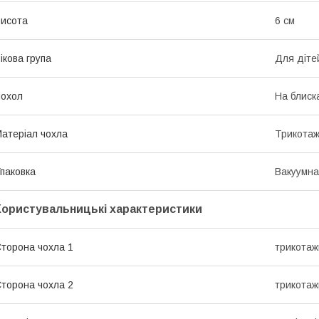
исота
6 см
ікова група
Для діте
охол
На блиск
атеріал чохла
Трикота
паковка
Вакуумна
Користувальницькі характеристики
торона чохла 1
трикотаж
торона чохла 2
трикотаж