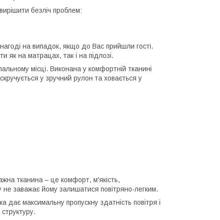
ирішити безліч проблем:
 нагоді на випадок, якщо до Вас прийшли гості.
 як на матрацах, так і на підлозі.
пальному місці. Виконана у комфортній тканині
скручується у зручний рулон та ховається у
жна тканина – це комфорт, м'якість,
жу не заважає йому залишатися повітряно-легким.
а дає максимальну пропускну здатність повітря і
 структуру.