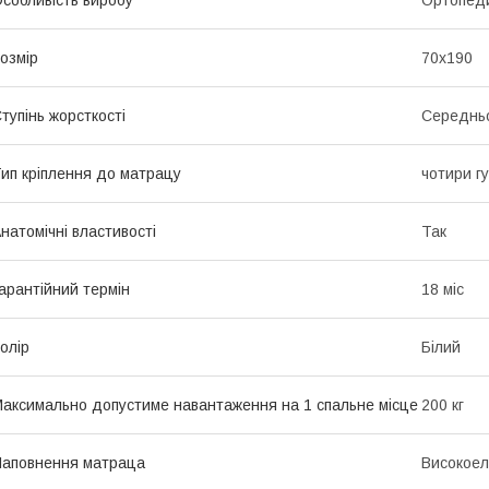
озмір
70x190
тупінь жорсткості
Середньо
ип кріплення до матрацу
чотири гу
натомічні властивості
Так
арантійний термін
18 міс
олір
Білий
аксимально допустиме навантаження на 1 спальне місце
200 кг
аповнення матраца
Високоел