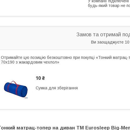
У компанії підключені
будь-який товар не п
Замов та отримай по
Ви заощаджуєте 10
Отримайте цю позицію безкоштовно при покупці «Тонкий матрац-
70x190 з жакардовим чехлол»
10 ₴
Сумка для зберігання
Тонкий матрац-топер на диван TM Eurosleep Big-Me