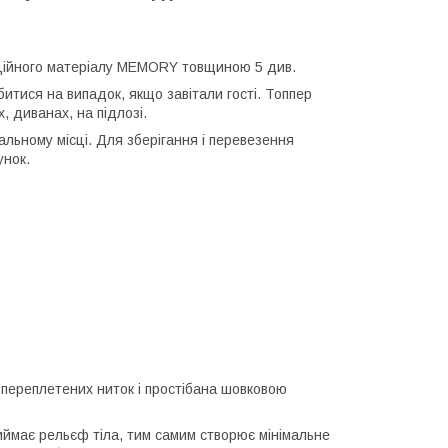
аційного матеріалу MEMORY товщиною 5 див.
итися на випадок, якщо завітали гості. Топпер
, диванах, на підлозі.
альному місці. Для зберігання і перевезення
унок.
 переплетених ниток і простібана шовковою
риймає рельєф тіла, тим самим створює мінімальне