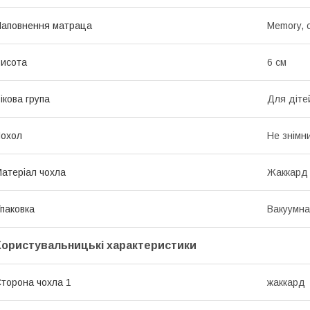
аповнення матраца
Memory, 
исота
6 см
ікова група
Для діте
охол
Не знімн
атеріал чохла
Жаккард
паковка
Вакуумна
Користувальницькі характеристики
торона чохла 1
жаккард