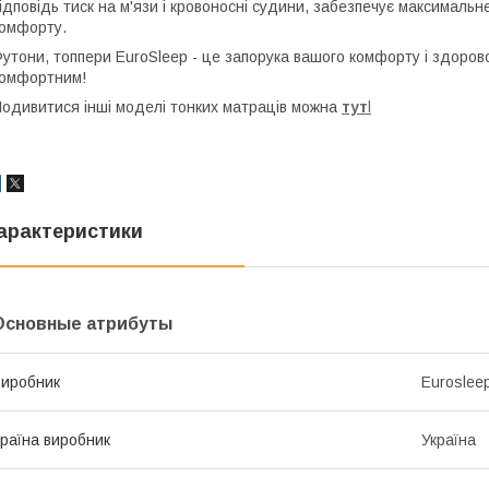
ідповідь тиск на м'язи і кровоносні судини, забезпечує максималь
омфорту.
утони, топпери EuroSleep - це запорука вашого комфорту і здоров
омфортним!
одивитися інші моделі тонких матраців можна
тут
l
арактеристики
Основные атрибуты
иробник
Euroslee
раїна виробник
Україна