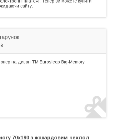
 електронні платежі. Тепер ви можете купити
окидаючи сайту.
дарунок
 ₴
топер на диван TM Eurosleep Big-Memory
mory 70x190 з жакардовим чехлол