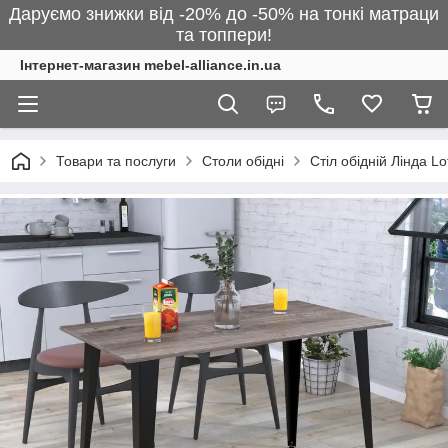
Даруємо знижки від -20% до -50% на тонкі матраци
та топпери!
Інтернет-магазин mebel-alliance.in.ua
Товари та послуги
Столи обідні
Стіл обідній Лінда L