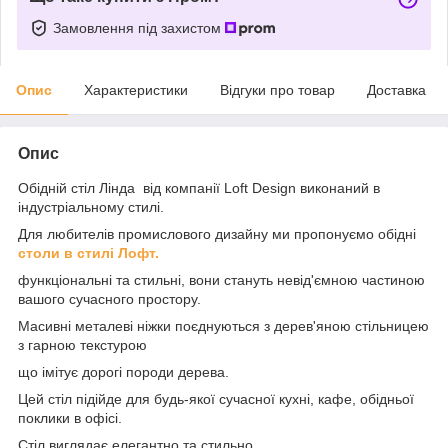
Замовлення під захистом
Опис
Характеристики
Відгуки про товар
Доставка
Опис
Обідній стіл Лінда від компанії Loft Design виконаний в
індустріальному стилі.
Для любителів промислового дизайну ми пропонуємо обідні
столи в стилі Лофт.
функціональні та стильні, вони стануть невід'ємною частиною
вашого сучасного простору.
Масивні металеві ніжки поєднуються з дерев'яною стільницею
з гарною текстурою
що імітує дорогі породи дерева.
Цей стіл підійде для будь-якої сучасної кухні, кафе, обідньої
поклики в офісі.
Стіл виглядає елегантно та стильно.