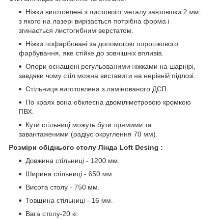
Ніжки виготовлені з листового металу завтовшки 2 мм,
з якого на лазері вирізається потрібна форма і
згинається листогибним верстатом.
Ніжки пофарбовані за допомогою порошкового
фарбування, яке стійке до зовнішніх впливів.
Опори оснащені регульованими ніжками на шарнірі,
завдяки чому стіл можна виставити на нерівній підлозі.
Стільниця виготовлена з ламінованого ДСП.
По краях вона обклеєна двоміліметровою кромкою
ПВХ.
Кути стільниці можуть бути прямими та
завантаженими (радіус округлення 70 мм).
Розміри обіднього столу Лінда Loft Desing :
Довжина стільниці - 1200 мм.
Ширина стільниці - 650 мм.
Висота столу - 750 мм.
Товщина стільниці - 16 мм.
Вага столу-20 кг.