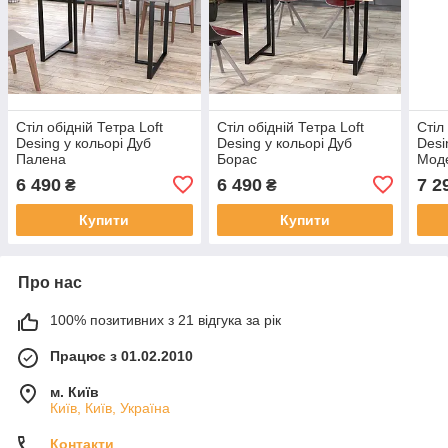
Стіл обідній Тетра Loft
Стіл обідній Тетра Loft
Стіл
Desing у кольорі Дуб
Desing у кольорі Дуб
Desi
Палена
Борас
Мод
6 490
6 490
7 2
₴
₴
Купити
Купити
Про нас
100% позитивних з 21 відгука за рік
Працює з 01.02.2010
м. Київ
Київ, Київ, Україна
Контакти