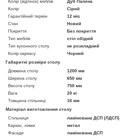
Колір (відтінок) меблів
Дуб Палена
Колір
Сірий
Гарантійний термін
12 міс
Стан
Новий
Покриття
Без покриття
Тип меблів
стіл обідній
Тип кухонного столу
не розкладний
Колір каркасу
Чорний
Габаритні розміри столу
Довжина столу
1200 мм
Ширина столу
650 мм
Висота столу
750 мм
Вага
20 кг
Товщина стільниці
16 мм
Матеріал виготовлення столу
Стільниця
ламінована ДСП (ЛДСП)
Каркас, ніжки
метал
Фасади
ламінована ДСП