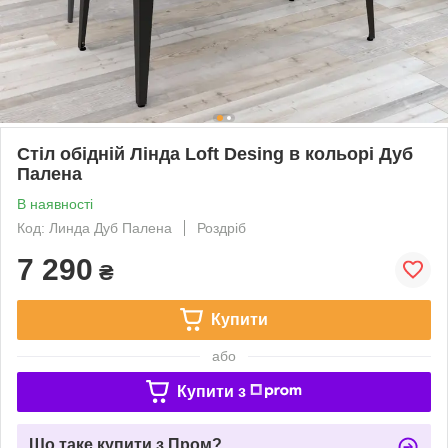
Стіл обідній Лінда Loft Desing в кольорі Дуб
Палена
В наявності
Код: Линда Дуб Палена
Роздріб
7 290
₴
Купити
або
Купити з
Що таке купити з Пром?