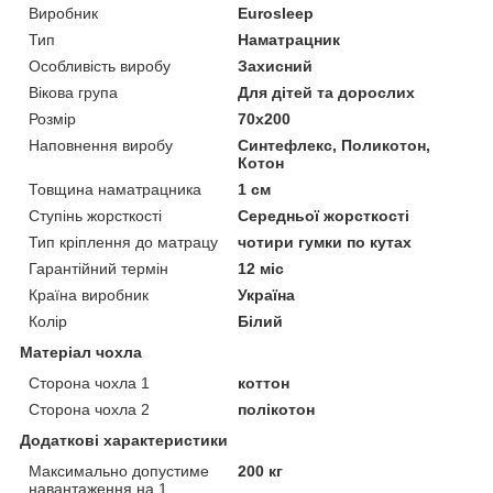
Виробник
Eurosleep
Тип
Наматрацник
Особливість виробу
Захисний
Вікова група
Для дітей та дорослих
Розмір
70x200
Наповнення виробу
Синтефлекс, Поликотон,
Котон
Товщина наматрацника
1 см
Ступінь жорсткості
Середньої жорсткості
Тип кріплення до матрацу
чотири гумки по кутах
Гарантійний термін
12 міс
Країна виробник
Україна
Колір
Білий
Матеріал чохла
Сторона чохла 1
коттон
Сторона чохла 2
полікотон
Додаткові характеристики
Максимально допустиме
200 кг
навантаження на 1