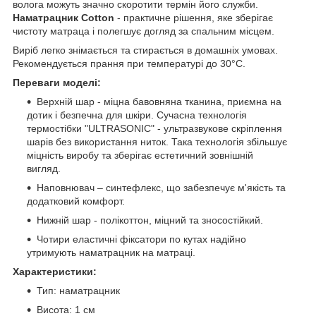
волога можуть значно скоротити термін його служби.
Наматрацник Cotton
- практичне рішення, яке зберігає
чистоту матраца і полегшує догляд за спальним місцем.
Виріб легко знімається та стирається в домашніх умовах.
Рекомендується прання при температурі до 30°C.
Переваги моделі:
Верхній шар - міцна бавовняна тканина, приємна на
дотик і безпечна для шкіри. Сучасна технологія
термостібки "ULTRASONIC" - ультразвукове скріплення
шарів без використання ниток. Така технологія збільшує
міцність виробу та зберігає естетичний зовнішній
вигляд.
Наповнювач – синтефлекс, що забезпечує м'якість та
додатковий комфорт.
Нижній шар - полікоттон, міцний та зносостійкий.
Чотири еластичні фіксатори по кутах надійно
утримують наматрацник на матраці.
Характеристики:
Тип: наматрацник
Висота: 1 см