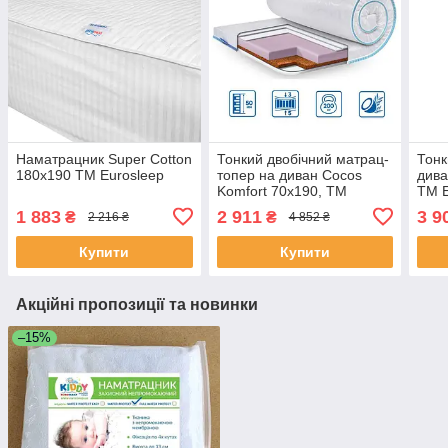
Наматрацник Super Cotton
Тонкий двобічний матрац-
Тонк
180x190 TM Eurosleep
топер на диван Cocos
дива
Komfort 70x190, TM
ТМ E
Eurosleep, жакардовий
жак
1 883
2 911
3 9
₴
₴
2 216 ₴
4 852 ₴
чохол
Купити
Купити
Акційні пропозиції та новинки
–15%